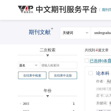
期刊
+
期刊文献
二次检索
4
共找到
篇文章
已选择
0
条
论本科
在结果中检索
在结果中去除
作者
马
1983
年份
是'长',
关键词
2015
1