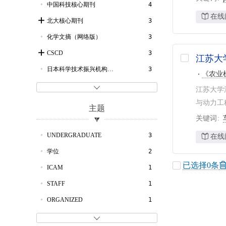
中国科技核心期刊
4
在线
北大核心期刊
3
化学文摘（网络版）
3
CSCD
3
江苏大
日本科学技术振兴机构数据库
3
《农业
武大RCCSE核心期刊
3

江苏大学
农业与生物科学研究中心文摘
2
与动力工
主题
剑桥科学文摘
2
关键词
CSA-ProQuest数据库
2
UNDERGRADUATE
3
在线
哥白尼索引
2
学位
2
已选择
0
条
Scopus数据库
2
ICAM
1
文摘杂志
1
STAFF
1
工程索引
1
ORGANIZED
1
ORGANIZING
1
