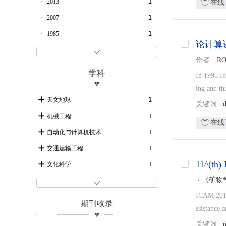
2013
1
在线
2007
1
1985
1
论计算

作者
RO
学科
In 1995 In
ing and th
天文地球
1
关键词
d
机械工程
1
在线
自动化与计算机技术
1
交通运输工程
1
11^(th
文化科学
1
《矿物

ICAM 2013
期刊收录
ssistance 
关键词
p