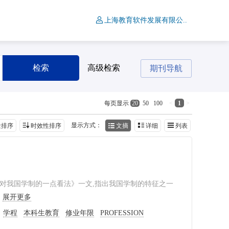
上海教育软件发展有限公..
检索
高级检索
期刊导航
<
1
>
每页显示
20
50
100
显示方式：
量排序
时效性排序
文摘
详细
列表
一一对我国学制的一点看法》一文,指出我国学制的特征之一
.
展开更多
学程
本科生教育
修业年限
PROFESSION