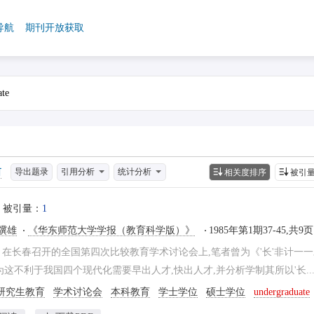
导航
期刊开放获取
导出题录
引用分析
统计分析
相关度排序
被引
被引量：
1
骥雄
《华东师范大学学报（教育科学版）》
1985年第1期37-45,共9页
年7月在长春召开的全国第四次比较教育学术讨论会上,笔者曾为《'长'非计
认为这不利于我国四个现代化需要早出人才,快出人才,并分析学制其所以'长..
研究生教育
学术讨论会
本科教育
学士学位
硕士学位
undergraduate