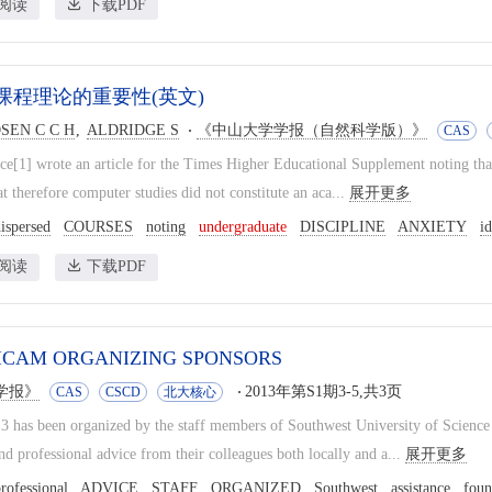
阅读
下载PDF
课程理论的重要性(英文)
SEN C C H
ALDRIDGE S
《中山大学学报（自然科学版）》
CAS
ce[1] wrote an article for the Times Higher Educational Supplement noting that 
at therefore computer studies did not constitute an aca...
展开更多
ispersed
COURSES
noting
undergraduate
DISCIPLINE
ANXIETY
i
阅读
下载PDF
) ICAM ORGANIZING SPONSORS
学报》
2013年第S1期3-5,共3页
CAS
CSCD
北大核心
 has been organized by the staff members of Southwest University of Scienc
and professional advice from their colleagues both locally and a...
展开更多
rofessional
ADVICE
STAFF
ORGANIZED
Southwest
assistance
fou