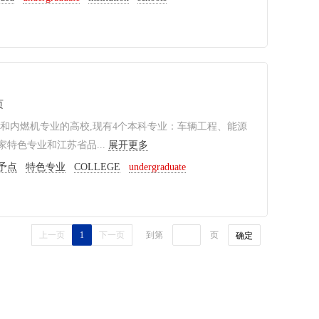
页
和内燃机专业的高校,现有4个本科专业：车辆工程、能源
特色专业和江苏省品...
展开更多
予点
特色专业
COLLEGE
undergraduate
上一页
1
下一页
到第
页
确定