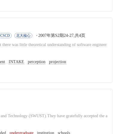
2007年第S2期24-27,共4页
CSCD
北大核心
there was little theoretical understanding of software engineer
dent
INTAKE
perception
projection
e and Technology (SWUST).They have gratefully accepted the a
nded
undergraduate
institution
schools