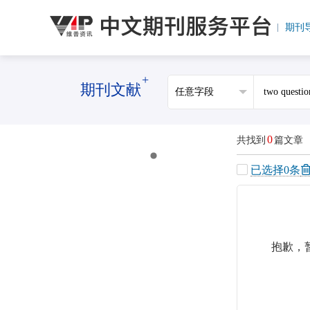
期刊
+
期刊文献
0
共找到
篇文章
已选择
0
条
抱歉，