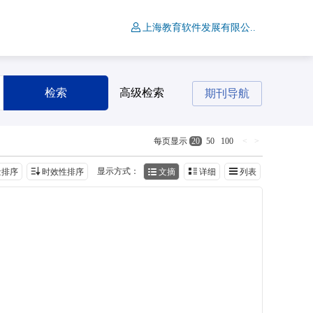
上海教育软件发展有限公..
检索
高级检索
期刊导航
<
>
每页显示
20
50
100
显示方式：
量排序
时效性排序
文摘
详细
列表