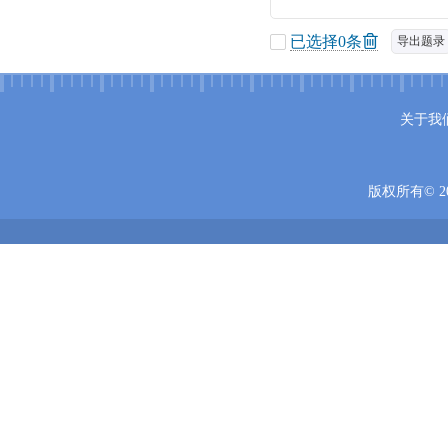
已选择
0
条
导出题录
关于我
版权所有© 20