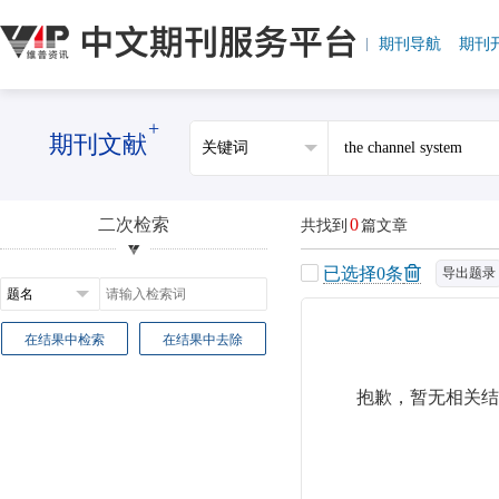
期刊导航
期刊
+
期刊文献
二次检索
0
共找到
篇文章
已选择
0
条
导出题录
在结果中检索
在结果中去除
抱歉，暂无相关结