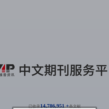
14,786,951 +
已收录
条文献