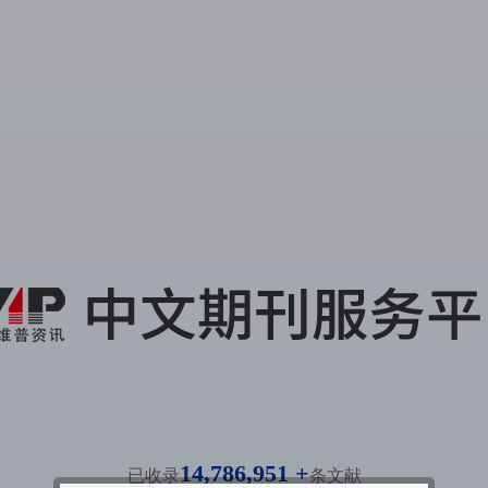
14,786,951 +
已收录
条文献