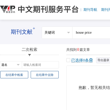
期刊导航
期刊
+
期刊文献
二次检索
0
共找到
篇文章
已选择
0
条
导出题录
在结果中检索
在结果中去除
抱歉，暂无相关结