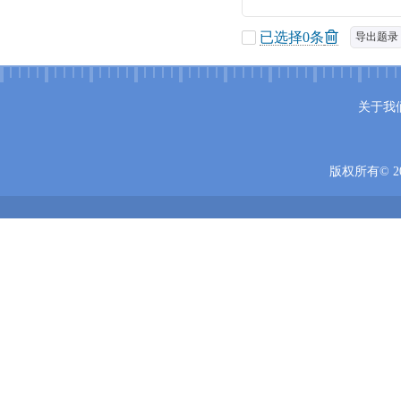
已选择
0
条
导出题录
关于我
版权所有© 20