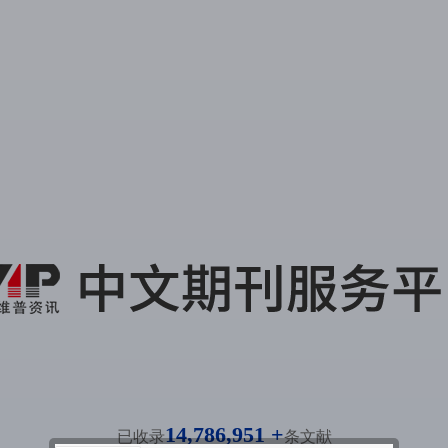
14,786,951 +
已收录
条文献