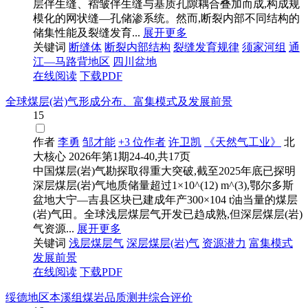
层伴生缝、褶皱伴生缝与基质孔隙耦合叠加而成,构成规
模化的网状缝—孔储渗系统。然而,断裂内部不同结构的
储集性能及裂缝发育...
展开更多
关键词
断缝体
断裂内部结构
裂缝发育规律
须家河组
通
江—马路背地区
四川盆地
在线阅读
下载PDF
全球煤层(岩)气形成分布、富集模式及发展前景
15
作者
李勇
邹才能
+3 位作者
许卫凯
《天然气工业》
北
大核心
2026年第1期24-40,共17页
中国煤层(岩)气勘探取得重大突破,截至2025年底已探明
深层煤层(岩)气地质储量超过1×10^(12) m^(3),鄂尔多斯
盆地大宁—吉县区块已建成年产300×104 t油当量的煤层
(岩)气田。全球浅层煤层气开发已趋成熟,但深层煤层(岩)
气资源...
展开更多
关键词
浅层煤层气
深层煤层(岩)气
资源潜力
富集模式
发展前景
在线阅读
下载PDF
绥德地区本溪组煤岩品质测井综合评价