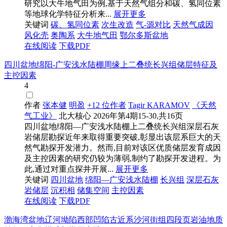
研究以大牛地气田为例,基于天然气组分和碳、氢同位素
等地球化学特征分析来...
展开更多
关键词
碳、氢同位素
次生改造
气-源对比
天然气成因
风化壳
奥陶系
大牛地气田
鄂尔多斯盆地
在线阅读
下载PDF
四川盆地绵阳-广安浅水陆棚周缘上二叠统长兴组储层特征及
主控因素
4
作者
张本健
明盈
+12 位作者
Tagir KARAMOV
《天然
气工业》
北大核心
2026年第4期15-30,共16页
四川盆地绵阳—广安浅水陆棚上二叠统长兴组深层石灰
岩储层勘探近年来取得重要突破,彰显出该层系巨大的天
然气勘探开发潜力。然而,目前对该区优质储层发育成因
及主控因素的研究仍较为薄弱,制约了勘探开发进程。为
此,通过对重点探井开展...
展开更多
关键词
四川盆地
绵阳—广安浅水陆棚
长兴组
深层石灰
岩储层
沉积相
储集空间
主控因素
在线阅读
下载PDF
渤海湾盆地辽河坳陷西部凹陷古近系沙河街组四段页岩油地质