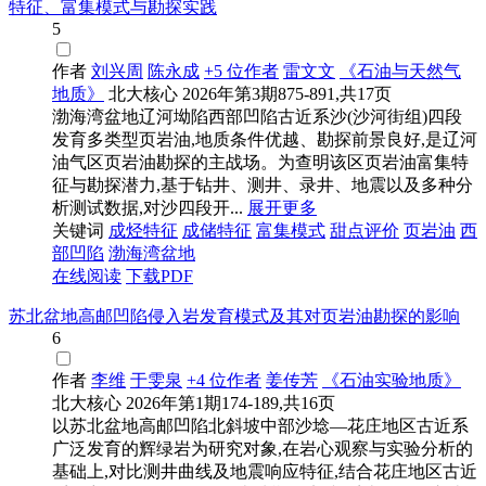
特征、富集模式与勘探实践
5
作者
刘兴周
陈永成
+5 位作者
雷文文
《石油与天然气
地质》
北大核心
2026年第3期875-891,共17页
渤海湾盆地辽河坳陷西部凹陷古近系沙(沙河街组)四段
发育多类型页岩油,地质条件优越、勘探前景良好,是辽河
油气区页岩油勘探的主战场。为查明该区页岩油富集特
征与勘探潜力,基于钻井、测井、录井、地震以及多种分
析测试数据,对沙四段开...
展开更多
关键词
成烃特征
成储特征
富集模式
甜点评价
页岩油
西
部凹陷
渤海湾盆地
在线阅读
下载PDF
苏北盆地高邮凹陷侵入岩发育模式及其对页岩油勘探的影响
6
作者
李维
于雯泉
+4 位作者
姜传芳
《石油实验地质》
北大核心
2026年第1期174-189,共16页
以苏北盆地高邮凹陷北斜坡中部沙埝—花庄地区古近系
广泛发育的辉绿岩为研究对象,在岩心观察与实验分析的
基础上,对比测井曲线及地震响应特征,结合花庄地区古近