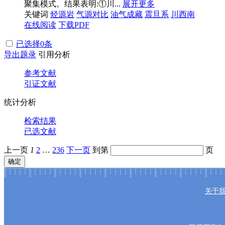
聚集模式。结果表明:①川...
展开更多
关键词
烃源岩
气源对比
油气成藏
震旦系
川西南
在线阅读
下载PDF
已选择
0
条
导出题录
引用分析
参考文献
引证文献
统计分析
检索结果
已选文献
上一页
1
2
…
236
下一页
到第
页
确定
关于