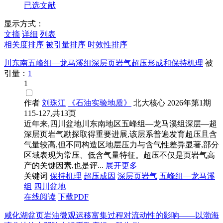
已选文献
显示方式：
文摘
详细
列表
相关度排序
被引量排序
时效性排序
川东南五峰组—龙马溪组深层页岩气超压形成和保持机理
被
引量：
1
1
作者
刘珠江
《石油实验地质》
北大核心
2026年第1期
115-127,共13页
近年来,四川盆地川东南地区五峰组—龙马溪组深层—超
深层页岩气勘探取得重要进展,该层系普遍发育超压且含
气量较高,但不同构造区地层压力与含气性差异显著,部分
区域表现为常压、低含气量特征。超压不仅是页岩气高
产的关键因素,也是评...
展开更多
关键词
保持机理
超压成因
深层页岩气
五峰组—龙马溪
组
四川盆地
在线阅读
下载PDF
咸化湖盆页岩油微观运移富集过程对流动性的影响——以渤海