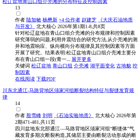
松辽盆地青山口组介壳滩的分布特征及控制因素
13
作者
陆加敏
杨懋新
+4 位作者
赵建芝
《大庆石油地质
与开发》
北大核心
2026年第1期1-8,共8页
针对松辽盆地在青山口组介壳滩的分布规律和控制因素
研究薄弱的问题,利用井震结合的研究方法,从介壳滩的测
井和地震响应、纵向横向分布规律及其控制因素等方面
开展了研究。结果表明:松辽盆地青山口组介壳滩主要分
布在青山口组一段(青一...
展开更多
关键词
松辽盆地
青山口组
介壳滩
湖平面变化
古地貌
控
制因素
在线阅读
下载PDF
川东北通江-马路背地区须家河组断裂结构特征与裂缝发育规
律
14
作者
殷雪峰
刘明
《石油实验地质》
北大核心
2026年第
2期471-481,共11页
四川盆地东北部通江—马路背地区须家河组“断缝体”气
藏发育多期次断裂构造,其储层主要由断裂活动形成的断