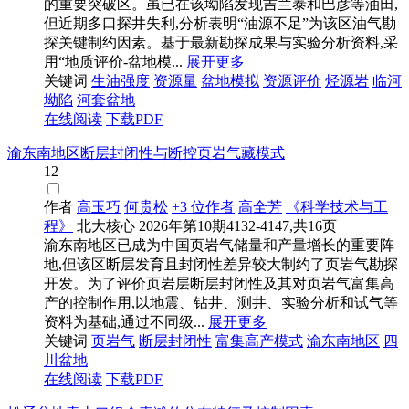
的重要突破区。虽已在该坳陷发现吉兰泰和巴彦等油田,
但近期多口探井失利,分析表明“油源不足”为该区油气勘
探关键制约因素。基于最新勘探成果与实验分析资料,采
用“地质评价-盆地模...
展开更多
关键词
生油强度
资源量
盆地模拟
资源评价
烃源岩
临河
坳陷
河套盆地
在线阅读
下载PDF
渝东南地区断层封闭性与断控页岩气藏模式
12
作者
高玉巧
何贵松
+3 位作者
高全芳
《科学技术与工
程》
北大核心
2026年第10期4132-4147,共16页
渝东南地区已成为中国页岩气储量和产量增长的重要阵
地,但该区断层发育且封闭性差异较大制约了页岩气勘探
开发。为了评价页岩层断层封闭性及其对页岩气富集高
产的控制作用,以地震、钻井、测井、实验分析和试气等
资料为基础,通过不同级...
展开更多
关键词
页岩气
断层封闭性
富集高产模式
渝东南地区
四
川盆地
在线阅读
下载PDF