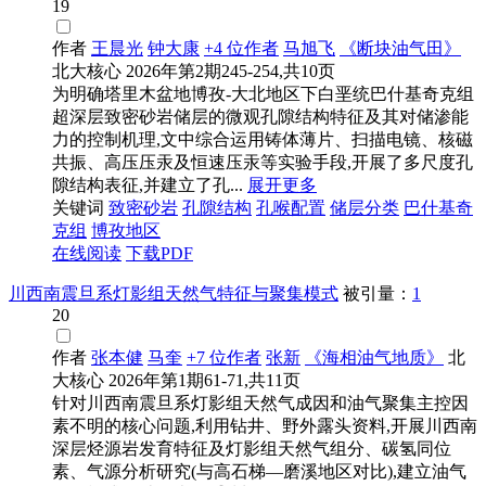
19
作者
王晨光
钟大康
+4 位作者
马旭飞
《断块油气田》
北大核心
2026年第2期245-254,共10页
为明确塔里木盆地博孜-大北地区下白垩统巴什基奇克组
超深层致密砂岩储层的微观孔隙结构特征及其对储渗能
力的控制机理,文中综合运用铸体薄片、扫描电镜、核磁
共振、高压压汞及恒速压汞等实验手段,开展了多尺度孔
隙结构表征,并建立了孔...
展开更多
关键词
致密砂岩
孔隙结构
孔喉配置
储层分类
巴什基奇
克组
博孜地区
在线阅读
下载PDF
川西南震旦系灯影组天然气特征与聚集模式
被引量：
1
20
作者
张本健
马奎
+7 位作者
张新
《海相油气地质》
北
大核心
2026年第1期61-71,共11页
针对川西南震旦系灯影组天然气成因和油气聚集主控因
素不明的核心问题,利用钻井、野外露头资料,开展川西南
深层烃源岩发育特征及灯影组天然气组分、碳氢同位
素、气源分析研究(与高石梯—磨溪地区对比),建立油气