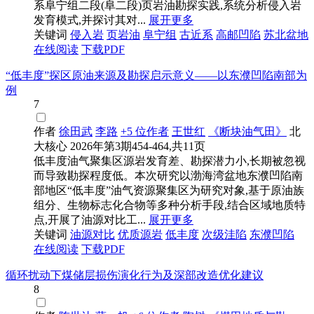
系阜宁组二段(阜二段)页岩油勘探实践,系统分析侵入岩
发育模式,并探讨其对...
展开更多
关键词
侵入岩
页岩油
阜宁组
古近系
高邮凹陷
苏北盆地
在线阅读
下载PDF
“低丰度”探区原油来源及勘探启示意义——以东濮凹陷南部为
例
7
作者
徐田武
李路
+5 位作者
王世红
《断块油气田》
北
大核心
2026年第3期454-464,共11页
低丰度油气聚集区源岩发育差、勘探潜力小,长期被忽视
而导致勘探程度低。本次研究以渤海湾盆地东濮凹陷南
部地区“低丰度”油气资源聚集区为研究对象,基于原油族
组分、生物标志化合物等多种分析手段,结合区域地质特
点,开展了油源对比工...
展开更多
关键词
油源对比
优质源岩
低丰度
次级洼陷
东濮凹陷
在线阅读
下载PDF
循环扰动下煤储层损伤演化行为及深部改造优化建议
8