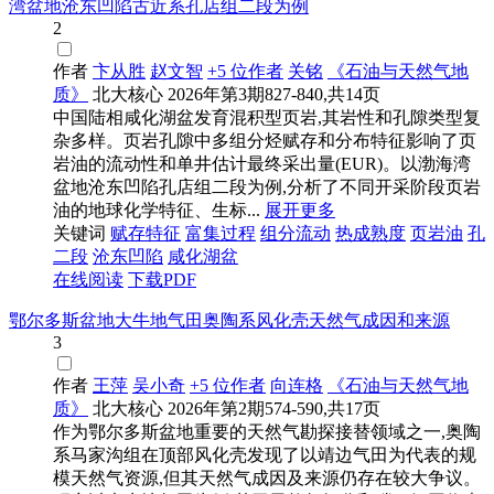
湾盆地沧东凹陷古近系孔店组二段为例
2
作者
卞从胜
赵文智
+5 位作者
关铭
《石油与天然气地
质》
北大核心
2026年第3期827-840,共14页
中国陆相咸化湖盆发育混积型页岩,其岩性和孔隙类型复
杂多样。页岩孔隙中多组分烃赋存和分布特征影响了页
岩油的流动性和单井估计最终采出量(EUR)。以渤海湾
盆地沧东凹陷孔店组二段为例,分析了不同开采阶段页岩
油的地球化学特征、生标...
展开更多
关键词
赋存特征
富集过程
组分流动
热成熟度
页岩油
孔
二段
沧东凹陷
咸化湖盆
在线阅读
下载PDF
鄂尔多斯盆地大牛地气田奥陶系风化壳天然气成因和来源
3
作者
王萍
吴小奇
+5 位作者
向连格
《石油与天然气地
质》
北大核心
2026年第2期574-590,共17页
作为鄂尔多斯盆地重要的天然气勘探接替领域之一,奥陶
系马家沟组在顶部风化壳发现了以靖边气田为代表的规
模天然气资源,但其天然气成因及来源仍存在较大争议。