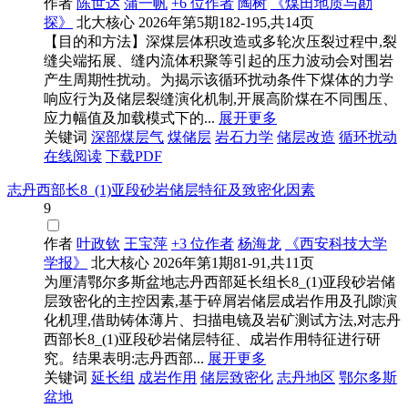
作者
陈世达
蒲一帆
+6 位作者
陶树
《煤田地质与勘
探》
北大核心
2026年第5期182-195,共14页
【目的和方法】深煤层体积改造或多轮次压裂过程中,裂
缝尖端拓展、缝内流体积聚等引起的压力波动会对围岩
产生周期性扰动。为揭示该循环扰动条件下煤体的力学
响应行为及储层裂缝演化机制,开展高阶煤在不同围压、
应力幅值及加载模式下的...
展开更多
关键词
深部煤层气
煤储层
岩石力学
储层改造
循环扰动
在线阅读
下载PDF
志丹西部长8_(1)亚段砂岩储层特征及致密化因素
9
作者
叶政钦
王宝萍
+3 位作者
杨海龙
《西安科技大学
学报》
北大核心
2026年第1期81-91,共11页
为厘清鄂尔多斯盆地志丹西部延长组长8_(1)亚段砂岩储
层致密化的主控因素,基于碎屑岩储层成岩作用及孔隙演
化机理,借助铸体薄片、扫描电镜及岩矿测试方法,对志丹
西部长8_(1)亚段砂岩储层特征、成岩作用特征进行研
究。结果表明:志丹西部...
展开更多
关键词
延长组
成岩作用
储层致密化
志丹地区
鄂尔多斯
盆地