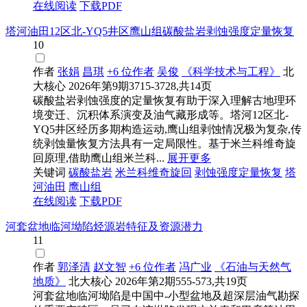
在线阅读
下载PDF
塔河油田12区北-YQ5井区鹰山组碳酸盐岩剥蚀强度定量恢复
10
作者
张娟
昌琪
+6 位作者
吴俊
《科学技术与工程》
北
大核心
2026年第9期3715-3728,共14页
碳酸盐岩剥蚀强度的定量恢复有助于深入理解古地理环
境变迁、沉积体系演变及油气藏形成等。塔河12区北-
YQ5井区经历多期构造运动,鹰山组剥蚀情况极为复杂,传
统剥蚀量恢复方法具有一定局限性。基于米兰科维奇旋
回原理,借助鹰山组米兰科...
展开更多
关键词
碳酸盐岩
米兰科维奇旋回
剥蚀强度定量恢复
塔
河油田
鹰山组
在线阅读
下载PDF
河套盆地临河坳陷烃源岩特征及资源潜力
11
作者
郭泽清
赵文智
+6 位作者
冯广业
《石油与天然气
地质》
北大核心
2026年第2期555-573,共19页
河套盆地临河坳陷是中国中-小型盆地及超深层油气勘探