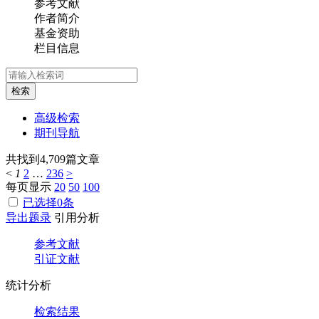
参考文献
作者简介
基金资助
栏目信息
检索
高级检索
期刊导航
共找到
4,709
篇文章
<
1
2
…
236
>
每页显示
20
50
100
已选择
0
条
导出题录
引用分析
参考文献
引证文献
统计分析
检索结果