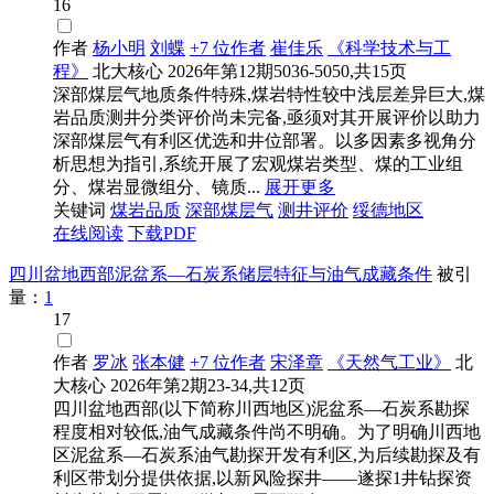
16
作者
杨小明
刘蝶
+7 位作者
崔佳乐
《科学技术与工
程》
北大核心
2026年第12期5036-5050,共15页
深部煤层气地质条件特殊,煤岩特性较中浅层差异巨大,煤
岩品质测井分类评价尚未完备,亟须对其开展评价以助力
深部煤层气有利区优选和井位部署。以多因素多视角分
析思想为指引,系统开展了宏观煤岩类型、煤的工业组
分、煤岩显微组分、镜质...
展开更多
关键词
煤岩品质
深部煤层气
测井评价
绥德地区
在线阅读
下载PDF
四川盆地西部泥盆系—石炭系储层特征与油气成藏条件
被引
量：
1
17
作者
罗冰
张本健
+7 位作者
宋泽章
《天然气工业》
北
大核心
2026年第2期23-34,共12页
四川盆地西部(以下简称川西地区)泥盆系—石炭系勘探
程度相对较低,油气成藏条件尚不明确。为了明确川西地
区泥盆系—石炭系油气勘探开发有利区,为后续勘探及有
利区带划分提供依据,以新风险探井——遂探1井钻探资