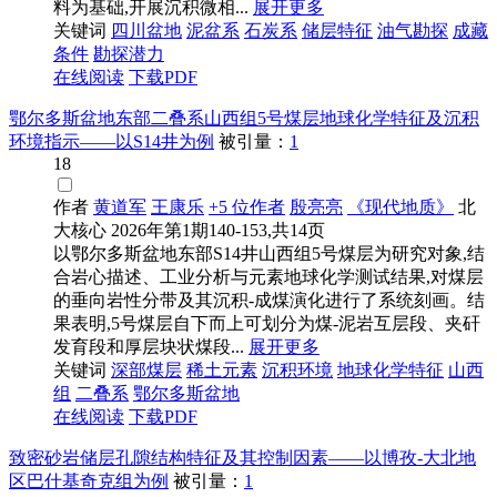
料为基础,开展沉积微相...
展开更多
关键词
四川盆地
泥盆系
石炭系
储层特征
油气勘探
成藏
条件
勘探潜力
在线阅读
下载PDF
鄂尔多斯盆地东部二叠系山西组5号煤层地球化学特征及沉积
环境指示——以S14井为例
被引量：
1
18
作者
黄道军
王康乐
+5 位作者
殷亮亮
《现代地质》
北
大核心
2026年第1期140-153,共14页
以鄂尔多斯盆地东部S14井山西组5号煤层为研究对象,结
合岩心描述、工业分析与元素地球化学测试结果,对煤层
的垂向岩性分带及其沉积-成煤演化进行了系统刻画。结
果表明,5号煤层自下而上可划分为煤-泥岩互层段、夹矸
发育段和厚层块状煤段...
展开更多
关键词
深部煤层
稀土元素
沉积环境
地球化学特征
山西
组
二叠系
鄂尔多斯盆地
在线阅读
下载PDF
致密砂岩储层孔隙结构特征及其控制因素——以博孜-大北地
区巴什基奇克组为例
被引量：
1