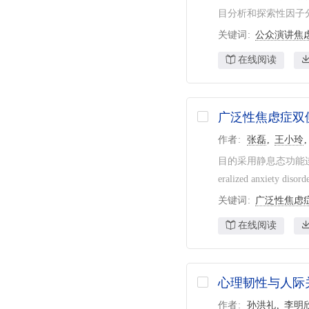
目分析和探索性因子分析
关键词
公众演讲焦
在线阅读
广泛性焦虑症双
作者
张磊
王小玲
目的采用静息态功能连接(rest
eralized anxie
关键词
广泛性焦虑
在线阅读
心理韧性与人际
作者
孙洪礼
李明