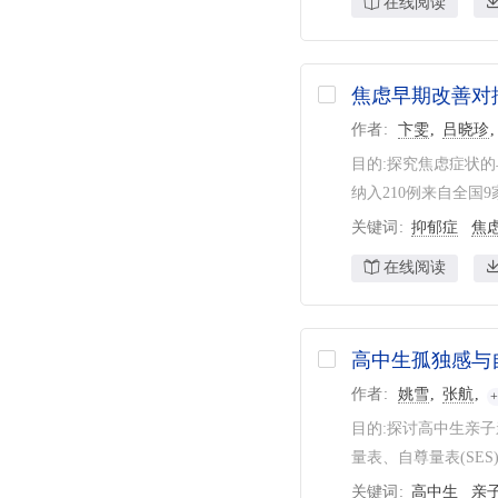
在线阅读
焦虑早期改善对
作者
卞雯
吕晓珍
目的:探究焦虑症状的
纳入210例来自全国
关键词
抑郁症
焦
在线阅读
高中生孤独感与
作者
姚雪
张航
目的:探讨高中生亲子
量表、自尊量表(SES)
关键词
高中生
亲