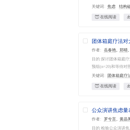
关键词
焦虑
结构
在线阅读
团体箱庭疗法对
作者
岳春艳
郑晴
目的:探讨团体箱庭疗
预组(n=20)和等待
关键词
团体箱庭疗
在线阅读
公众演讲焦虑量
作者
罗兮言
黄晶
目的:检验公众演讲焦虑