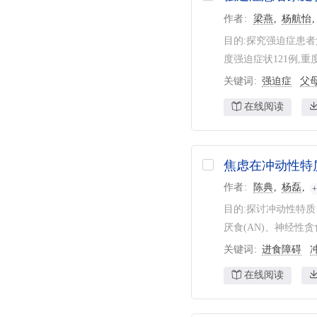
作者
梁燕
杨航怡
目的:探究强迫症患者
度强迫症状121例,重度
关键词
强迫症
父
在线阅读
焦虑在冲动性特
作者
陈典
杨磊
目的:探讨冲动性特质
厌食(AN)、神经性贪
关键词
进食障碍
在线阅读