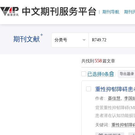
期刊导航
期刊
+
期刊文献
558
共找到
篇文章
已选择
0
条
导出题录
重性抑郁障碍患
作者
聂佳慧
李国
背景重性抑郁障碍(
患者潜在认知功能损害分
关键词
重性抑郁障