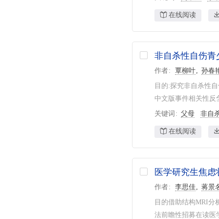
在线阅读
非自杀性自伤青
作者
覃柳叶
孙春
目的:探究非自杀性自
中文版事件相关性反刍性
关键词
父母
非自
在线阅读
医学研究生焦虑
作者
李思佳
蒋景
目的借助结构MRI
法前瞻性招募在读医学