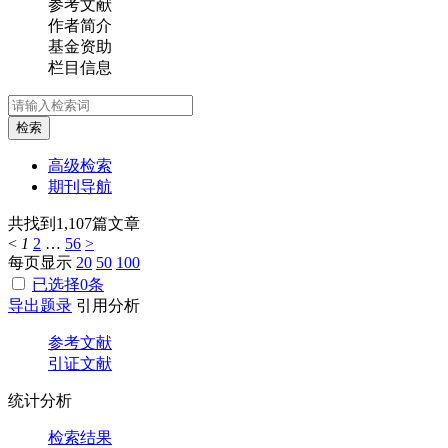
参考文献
作者简介
基金资助
栏目信息
检索
高级检索
期刊导航
共找到
1,107
篇文章
<
1
2
…
56
>
每页显示
20
50
100
已选择
0
条
导出题录
引用分析
参考文献
引证文献
统计分析
检索结果