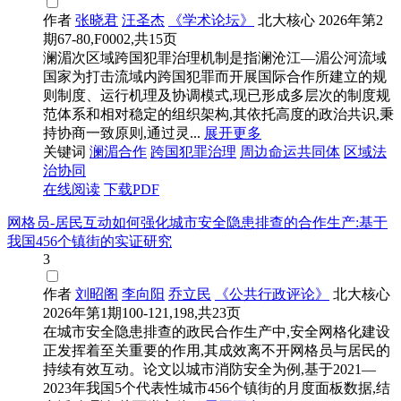
作者
张晓君
汪圣杰
《学术论坛》
北大核心
2026年第2
期67-80,F0002,共15页
澜湄次区域跨国犯罪治理机制是指澜沧江—湄公河流域
国家为打击流域内跨国犯罪而开展国际合作所建立的规
则制度、运行机理及协调模式,现已形成多层次的制度规
范体系和相对稳定的组织架构,其依托高度的政治共识,秉
持协商一致原则,通过灵...
展开更多
关键词
澜湄合作
跨国犯罪治理
周边命运共同体
区域法
治协同
在线阅读
下载PDF
网格员-居民互动如何强化城市安全隐患排查的合作生产:基于
我国456个镇街的实证研究
3
作者
刘昭阁
李向阳
乔立民
《公共行政评论》
北大核心
2026年第1期100-121,198,共23页
在城市安全隐患排查的政民合作生产中,安全网格化建设
正发挥着至关重要的作用,其成效离不开网格员与居民的
持续有效互动。论文以城市消防安全为例,基于2021—
2023年我国5个代表性城市456个镇街的月度面板数据,结