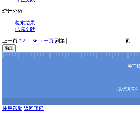
统计分析
检索结果
已选文献
上一页
1
2
…
56
下一页
到第
页
确定
关于
版权所有© 2
使用帮助
返回顶部