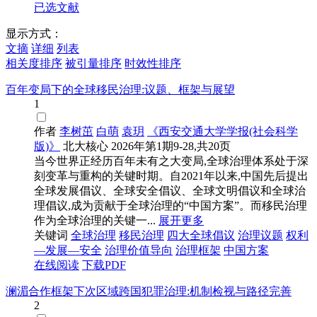
已选文献
显示方式：
文摘
详细
列表
相关度排序
被引量排序
时效性排序
百年变局下的全球移民治理:议题、框架与展望
1
作者
李树茁
白萌
袁玥
《西安交通大学学报(社会科学
版)》
北大核心
2026年第1期9-28,共20页
当今世界正经历百年未有之大变局,全球治理体系处于深
刻变革与重构的关键时期。自2021年以来,中国先后提出
全球发展倡议、全球安全倡议、全球文明倡议和全球治
理倡议,成为贡献于全球治理的“中国方案”。而移民治理
作为全球治理的关键一...
展开更多
关键词
全球治理
移民治理
四大全球倡议
治理议题
权利
—发展—安全
治理价值导向
治理框架
中国方案
在线阅读
下载PDF
澜湄合作框架下次区域跨国犯罪治理:机制检视与路径完善
2