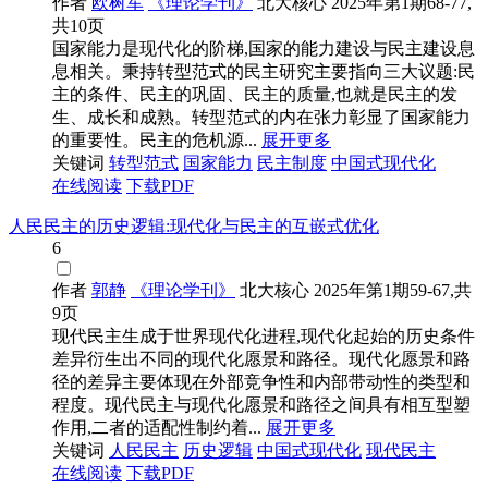
作者
欧树军
《理论学刊》
北大核心
2025年第1期68-77,
共10页
国家能力是现代化的阶梯,国家的能力建设与民主建设息
息相关。秉持转型范式的民主研究主要指向三大议题:民
主的条件、民主的巩固、民主的质量,也就是民主的发
生、成长和成熟。转型范式的内在张力彰显了国家能力
的重要性。民主的危机源...
展开更多
关键词
转型范式
国家能力
民主制度
中国式现代化
在线阅读
下载PDF
人民民主的历史逻辑:现代化与民主的互嵌式优化
6
作者
郭静
《理论学刊》
北大核心
2025年第1期59-67,共
9页
现代民主生成于世界现代化进程,现代化起始的历史条件
差异衍生出不同的现代化愿景和路径。现代化愿景和路
径的差异主要体现在外部竞争性和内部带动性的类型和
程度。现代民主与现代化愿景和路径之间具有相互型塑
作用,二者的适配性制约着...
展开更多
关键词
人民民主
历史逻辑
中国式现代化
现代民主
在线阅读
下载PDF