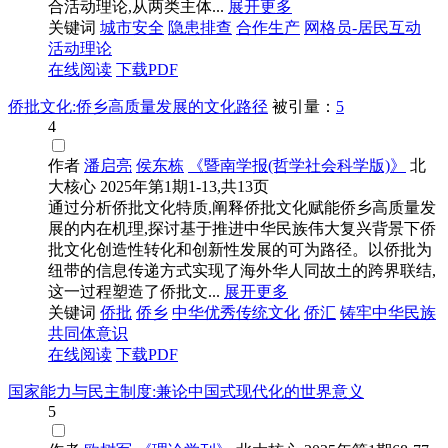
合活动理论,从两类主体...
展开更多
关键词
城市安全
隐患排查
合作生产
网格员-居民互动
活动理论
在线阅读
下载PDF
侨批文化:侨乡高质量发展的文化路径
被引量：
5
4
作者
潘启亮
侯东栋
《暨南学报(哲学社会科学版)》
北
大核心
2025年第1期1-13,共13页
通过分析侨批文化特质,阐释侨批文化赋能侨乡高质量发
展的内在机理,探讨基于推进中华民族伟大复兴背景下侨
批文化创造性转化和创新性发展的可为路径。以侨批为
纽带的信息传递方式实现了海外华人同故土的跨界联结,
这一过程塑造了侨批文...
展开更多
关键词
侨批
侨乡
中华优秀传统文化
侨汇
铸牢中华民族
共同体意识
在线阅读
下载PDF
国家能力与民主制度:兼论中国式现代化的世界意义
5