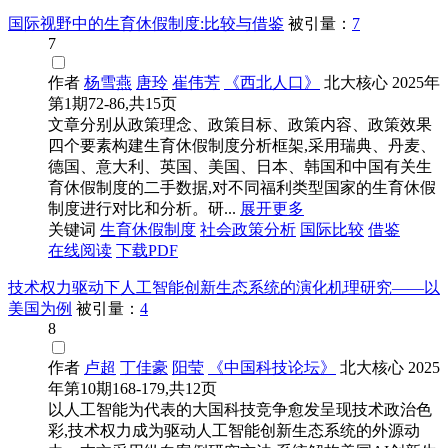
国际视野中的生育休假制度:比较与借鉴
被引量：
7
7
作者
杨雪燕
唐玲
崔伟芳
《西北人口》
北大核心
2025年
第1期72-86,共15页
文章分别从政策理念、政策目标、政策内容、政策效果
四个要素构建生育休假制度分析框架,采用瑞典、丹麦、
德国、意大利、英国、美国、日本、韩国和中国有关生
育休假制度的二手数据,对不同福利类型国家的生育休假
制度进行对比和分析。研...
展开更多
关键词
生育休假制度
社会政策分析
国际比较
借鉴
在线阅读
下载PDF
技术权力驱动下人工智能创新生态系统的演化机理研究——以
美国为例
被引量：
4
8
作者
卢超
丁佳豪
阳莹
《中国科技论坛》
北大核心
2025
年第10期168-179,共12页
以人工智能为代表的大国科技竞争愈发呈现技术政治色
彩,技术权力成为驱动人工智能创新生态系统的外源动