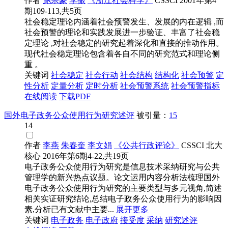
作者
鲍宗豪
李振
《浙江社会科学》
CSSCI
2001年第4
期109-113,共5页
社会稳定理论内涵着社会预警发生、发展的内在逻辑 ,而
社会预警的理论和实践发展进一步验证、丰富了社会稳
定理论 ,对社会稳定的研究起着深化和直接的推动作用。
现代社会稳定理论包含着各自不同的研究范式和理论侧
重 。
关键词
社会稳定
社会行动
社会结构
结构化
社会预警
定
性分析
定量分析
定时分析
社会预警系统
社会预警指标
在线阅读
下载PDF
国外电子政务公众使用行为研究述评
被引量：
15
14
作者
李燕
朱春奎
李文娟
《公共行政评论》
CSSCI
北大
核心
2016年第6期4-22,共19页
电子政务公众使用行为研究是信息技术采纳研究与公共
管理学的新兴热点议题。论文运用内容分析法梳理国外
电子政务公众使用行为研究的主要类型与多元视角,简述
相关实证研究结论,总结电子政务公众使用行为的影响因
素,分析已有文献中主要...
展开更多
关键词
电子政务
电子政府
接受度
采纳
研究述评