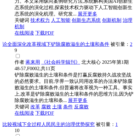
力。本文采用纵向案例研究方法,系统解构美国AI创新生
态系统的演化过程,探索技术权力驱动下人工智能创新生
态系统的演化机理。研究发...
展开更多
关键词
技术权力
人工智能
创新生态系统
创新机制
治理
机制
在线阅读
下载PDF
论全面深化改革视域下铲除腐败滋生的土壤和条件
被引量：
2
9
作者
蒋来用
《社会科学辑刊》
北大核心
2025年第1期
48-57,F0002,共11页
铲除腐败滋生的土壤和条件是打赢反腐败持久战攻坚战
的必然要求。目前,学界一致认同用改革的办法来铲除腐
败滋生的土壤和条件,但普遍将改革视为一种工具。事实
上,改革是铲除腐败滋生的土壤和条件的思维方法,因为铲
除腐败滋生的土壤和条...
展开更多
关键词
改革
腐败
土壤
条件
反腐败
在线阅读
下载PDF
比较视域下全过程人民民主的治理优势探究
被引量：
1
10