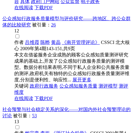
容
具体
政府门户网站
公众监督
电子政务
在线阅读
下载PDF
公众感知行政服务质量模型与评价研究——跨地区、跨公众群
体的比较研究
被引量：
26
12
作者
吕维霞
陈晔
黄晶
《南开管理评论》
CSSCI
北大核
心
2009年第4期143-151,共9页
本文在借鉴服务企业成熟的顾客公众感知质量测评研究
成果的基础上,开发了公众感知行政服务质量的测评模
型。数据分析结果表明,不同于私人企业和公共服务质量
的测评,政府机关有独特的公众感知行政服务质量测评维
度,分别是便利性、响应性...
展开更多
关键词
政府行政服务
公众感知服务质量
测评模型
测评
维度
在线阅读
下载PDF
社会预警与社会稳定关系的深化——对国内外社会预警理论的
讨论
被引量：
53
13