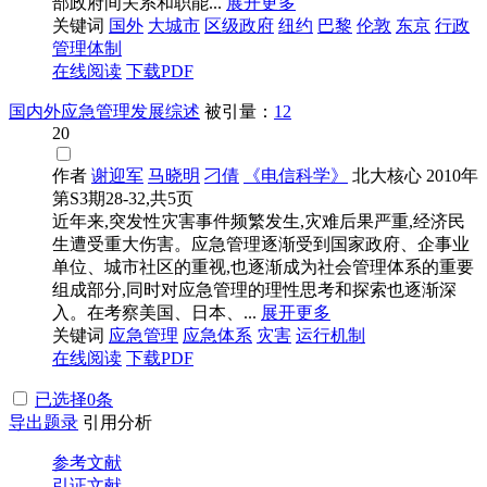
部政府间关系和职能...
展开更多
关键词
国外
大城市
区级政府
纽约
巴黎
伦敦
东京
行政
管理体制
在线阅读
下载PDF
国内外应急管理发展综述
被引量：
12
20
作者
谢迎军
马晓明
刁倩
《电信科学》
北大核心
2010年
第S3期28-32,共5页
近年来,突发性灾害事件频繁发生,灾难后果严重,经济民
生遭受重大伤害。应急管理逐渐受到国家政府、企事业
单位、城市社区的重视,也逐渐成为社会管理体系的重要
组成部分,同时对应急管理的理性思考和探索也逐渐深
入。在考察美国、日本、...
展开更多
关键词
应急管理
应急体系
灾害
运行机制
在线阅读
下载PDF
已选择
0
条
导出题录
引用分析
参考文献
引证文献