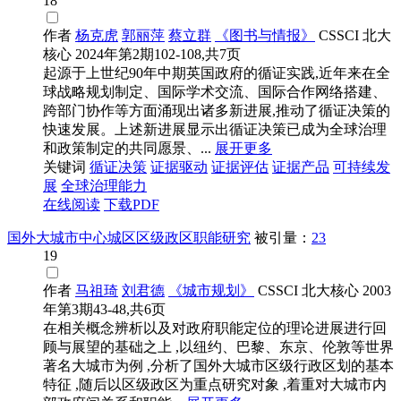
18
作者
杨克虎
郭丽萍
蔡立群
《图书与情报》
CSSCI
北大
核心
2024年第2期102-108,共7页
起源于上世纪90年中期英国政府的循证实践,近年来在全
球战略规划制定、国际学术交流、国际合作网络搭建、
跨部门协作等方面涌现出诸多新进展,推动了循证决策的
快速发展。上述新进展显示出循证决策已成为全球治理
和政策制定的共同愿景、...
展开更多
关键词
循证决策
证据驱动
证据评估
证据产品
可持续发
展
全球治理能力
在线阅读
下载PDF
国外大城市中心城区区级政区职能研究
被引量：
23
19
作者
马祖琦
刘君德
《城市规划》
CSSCI
北大核心
2003
年第3期43-48,共6页
在相关概念辨析以及对政府职能定位的理论进展进行回
顾与展望的基础之上 ,以纽约、巴黎、东京、伦敦等世界
著名大城市为例 ,分析了国外大城市区级行政区划的基本
特征 ,随后以区级政区为重点研究对象 ,着重对大城市内