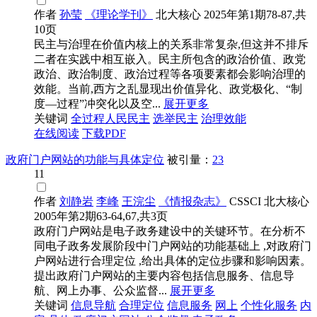
作者
孙莹
《理论学刊》
北大核心
2025年第1期78-87,共
10页
民主与治理在价值内核上的关系非常复杂,但这并不排斥
二者在实践中相互嵌入。民主所包含的政治价值、政党
政治、政治制度、政治过程等各项要素都会影响治理的
效能。当前,西方之乱显现出价值异化、政党极化、“制
度—过程”冲突化以及空...
展开更多
关键词
全过程人民民主
选举民主
治理效能
在线阅读
下载PDF
政府门户网站的功能与具体定位
被引量：
23
11
作者
刘静岩
李峰
王浣尘
《情报杂志》
CSSCI
北大核心
2005年第2期63-64,67,共3页
政府门户网站是电子政务建设中的关键环节。在分析不
同电子政务发展阶段中门户网站的功能基础上 ,对政府门
户网站进行合理定位 ,给出具体的定位步骤和影响因素。
提出政府门户网站的主要内容包括信息服务、信息导
航、网上办事、公众监督...
展开更多
关键词
信息导航
合理定位
信息服务
网上
个性化服务
内