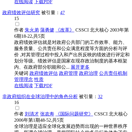
在线阅读
下载PDF
政府绩效评估研究
被引量：
47
15
作者
朱火弟
蒲勇健
《改革》
CSSCI
北大核心
2003年第
6期18-22,共5页
政府绩效评估就是对政府公共部门的工作效率、能力、
服务质量、公共责任和公众满意程度等方面的分析与评
价 ,对其管理过程中投入和产出所反映的绩效进行评定和
划分等级。绩效评估是国家在现存政治制度的基本框架
内、在政府部分职能和公...
展开更多
关键词
政府绩效评估
政府管理
政府治理
公共责任机制
管理理念
性质
在线阅读
下载PDF
非政府组织在全球治理中的角色分析
被引量：
32
16
作者
刘清才
张农寿
《国际问题研究》
CSSCI
北大核心
2006年第1期48-52,共5页
全球治理是适应全球化发展趋势而出现的一种世界秩序