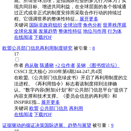
观。所谓全球治理，是指国际社会的多元行为体为了实
现共同目标、增进共同利益，在全球层面的各个领域通
过正式或非正式的制度安排而采取合作行动的持续过
程。它强调世界的整体性特征...
展开更多
关键词
国际非政府组织
全球治理
角色分析
世界秩序观
全球化发展
发展趋势
整体性特征
地位与作用
行为体
在线阅读
下载PDF
欧盟公共部门信息再利用制度研究
被引量：
8
17
作者
冉从敬
陈通晓
+2 位作者
吴钢
《图书馆论坛》
CSSCI
北大核心
2010年第6期244-247,共4页
在欧盟,《公共部门信息绿皮书》开启了再利用制度的立
法进程。《再利用指令》标志着该制度得到法律确
认。"数字内容(附加)计划"和"公共部门信息平台"提供了
内容支撑和技术支撑。《委员会信息的再利用》和
INSPIRE指...
展开更多
关键词
欧盟
公共部门信息
再利用
在线阅读
下载PDF
证据驱动的循证决策国际进展、趋势与展望
被引量：
9