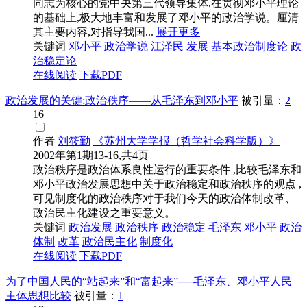
同志为核心的党中央第三代领导集体,在贯彻邓小平理论
的基础上,极大地丰富和发展了邓小平的政治学说。厘清
其主要内容,对指导我国...
展开更多
关键词
邓小平
政治学说
江泽民
发展
基本政治制度论
政
治稳定论
在线阅读
下载PDF
政治发展的关键:政治秩序——从毛泽东到邓小平
被引量：
2
16
作者
刘筱勤
《苏州大学学报（哲学社会科学版）》
2002年第1期13-16,共4页
政治秩序是政治体系良性运行的重要条件 ,比较毛泽东和
邓小平政治发展思想中关于政治稳定和政治秩序的观点 ,
可见制度化的政治秩序对于我们今天的政治体制改革、
政治民主化建设之重要意义。
关键词
政治发展
政治秩序
政治稳定
毛泽东
邓小平
政治
体制
改革
政治民主化
制度化
在线阅读
下载PDF
为了中国人民的“站起来”和“富起来”──毛泽东、邓小平人民
主体思想比较
被引量：
1