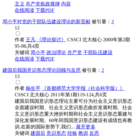
主义
共产党执政规律
内容
在线阅读
下载PDF
邓小平对党的干部队伍建设理论的新贡献
被引量：
3
12
作者
王凡
《理论探讨》
CSSCI
北大核心
2000年第2期
95-98,共4页
关键词
邓小平
政治理论
共产党
干部队伍建设
在线阅读
下载PDF
建国后我国意识形态理论回顾与反思
被引量：
2
13
作者
杨生平
《首都师范大学学报（社会科学版）》
CSSCI
北大核心
2011年第1期119-124,共6页
建国后我国意识形态理论主要可分为社会主义意识形态
全面建设时期、社会主义意识形态曲折发展时期、社会
主义意识形态重大挫折时期和社会主义意识形态重建与
深化发展时期。60年间我国意识形态建设有成绩也有教
训,在新的国际形势下,我们...
展开更多
关键词
建国后
意识形态
经验
教训
反思