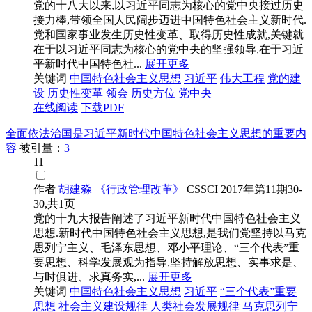
党的十八大以来,以习近平同志为核心的党中央接过历史
接力棒,带领全国人民阔步迈进中国特色社会主义新时代.
党和国家事业发生历史性变革、取得历史性成就,关键就
在于以习近平同志为核心的党中央的坚强领导,在于习近
平新时代中国特色社...
展开更多
关键词
中国特色社会主义思想
习近平
伟大工程
党的建
设
历史性变革
领会
历史方位
党中央
在线阅读
下载PDF
全面依法治国是习近平新时代中国特色社会主义思想的重要内
容
被引量：
3
11
作者
胡建淼
《行政管理改革》
CSSCI
2017年第11期30-
30,共1页
党的十九大报告阐述了习近平新时代中国特色社会主义
思想.新时代中国特色社会主义思想,是我们党坚持以马克
思列宁主义、毛泽东思想、邓小平理论、“三个代表”重
要思想、科学发展观为指导,坚持解放思想、实事求是、
与时俱进、求真务实,...
展开更多
关键词
中国特色社会主义思想
习近平
“三个代表”重要
思想
社会主义建设规律
人类社会发展规律
马克思列宁