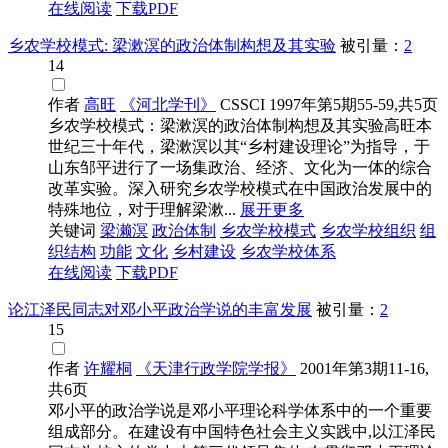
在线阅读
下载PDF
乡农学校模式: 梁漱溟的政治体制构想及其实验
被引量：
2
14
作者
高旺
《河北学刊》
CSSCI
1997年第5期55-59,共5页
乡农学校模式：梁漱溟的政治体制构想及其实验高旺本
世纪三十年代，梁漱溟以其“乡村建设理论”为指导，于
山东邹平进行了一场集政治、经济、文化为一体的综合
改革实验。深入研究乡农学校模式在中国政治发展中的
特殊地位，对于理解梁漱...
展开更多
关键词
梁濑溟
政治体制
乡农学校模式
乡农学校组织
组
织结构
功能
文化
乡村建设
乡农学校体系
在线阅读
下载PDF
论江泽民同志对邓小平政治学说的丰富发展
被引量：
2
15
作者
许耀桐
《天津行政学院学报》
2001年第3期11-16,
共6页
邓小平的政治学说是邓小平理论科学体系中的一个重要
组成部分。在建设有中国特色社会主义实践中,以江泽民