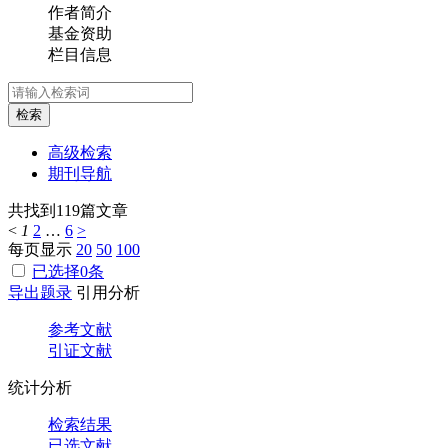
作者简介
基金资助
栏目信息
检索
高级检索
期刊导航
共找到
119
篇文章
<
1
2
…
6
>
每页显示
20
50
100
已选择
0
条
导出题录
引用分析
参考文献
引证文献
统计分析
检索结果
已选文献