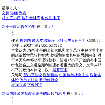
显示方式：
文摘
详细
列表
相关度排序
被引量排序
时效性排序
邓小平政治哲学论纲
被引量：
3
1
作者
冉兴国
谭大友
谭德宇
《社会主义研究》
CSSCI
北
大核心
2003年第2期51-53,共3页
本文认为 ,在邓小平的全部实践和整个思想中包含着丰富
的政治哲学思想和智慧 ,挖掘和阐发其中的思想内容 ,对
于今天高举邓小平理论旗帜、沿着邓小平开创的有中国
特色社会主义道路顺利前进有着重大的意义。文章从邓
小平的政治本体论、政...
展开更多
关键词
邓小平理论
政治哲学
中国特色社会主义
政治本
体论
政治方法论
政治价值论
在线阅读
下载PDF
对我国经济体制改革论争的回顾与思考
被引量：
5
2