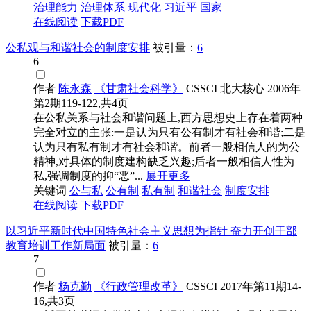
治理能力
治理体系
现代化
习近平
国家
在线阅读
下载PDF
公私观与和谐社会的制度安排
被引量：
6
6
作者
陈永森
《甘肃社会科学》
CSSCI
北大核心
2006年
第2期119-122,共4页
在公私关系与社会和谐问题上,西方思想史上存在着两种
完全对立的主张:一是认为只有公有制才有社会和谐;二是
认为只有私有制才有社会和谐。前者一般相信人的为公
精神,对具体的制度建构缺乏兴趣;后者一般相信人性为
私,强调制度的抑“恶”...
展开更多
关键词
公与私
公有制
私有制
和谐社会
制度安排
在线阅读
下载PDF
以习近平新时代中国特色社会主义思想为指针 奋力开创干部
教育培训工作新局面
被引量：
6
7
作者
杨克勤
《行政管理改革》
CSSCI
2017年第11期14-
16,共3页