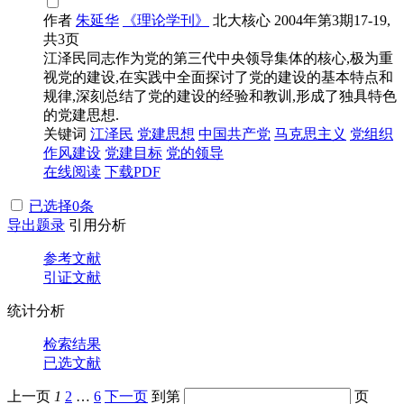
作者
朱延华
《理论学刊》
北大核心
2004年第3期17-19,
共3页
江泽民同志作为党的第三代中央领导集体的核心,极为重
视党的建设,在实践中全面探讨了党的建设的基本特点和
规律,深刻总结了党的建设的经验和教训,形成了独具特色
的党建思想.
关键词
江泽民
党建思想
中国共产党
马克思主义
党组织
作风建设
党建目标
党的领导
在线阅读
下载PDF
已选择
0
条
导出题录
引用分析
参考文献
引证文献
统计分析
检索结果
已选文献
上一页
1
2
…
6
下一页
到第
页