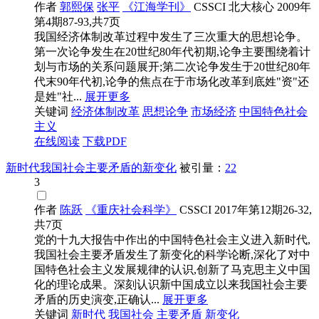
作者
郭熙保
张平
《江海学刊》
CSSCI
北大核心
2009年
第4期87-93,共7页
我国经济体制改革过程中发生了三次重大的思想论争。
第一次论争发生在20世纪80年代初期,论争主要围绕着计
划与市场的关系问题展开;第二次论争发生于20世纪80年
代末90年代初,论争的焦点在于市场化改革到底姓"资"还
是姓"社...
展开更多
关键词
经济体制改革
思想论争
市场经济
中国特色社会
主义
在线阅读
下载PDF
新时代我国社会主要矛盾的新变化
被引量：
22
3
作者
陈跃
《重庆社会科学》
CSSCI
2017年第12期26-32,
共7页
党的十九大报告中作出的中国特色社会主义进入新时代,
我国社会主要矛盾发生了新变化的科学论断,深化了对中
国特色社会主义发展规律的认识,创新了马克思主义中国
化的理论成果。深刻认识新中国成立以来我国社会主要
矛盾的历史演变,正确认...
展开更多
关键词
新时代
我国社会
主要矛盾
新变化