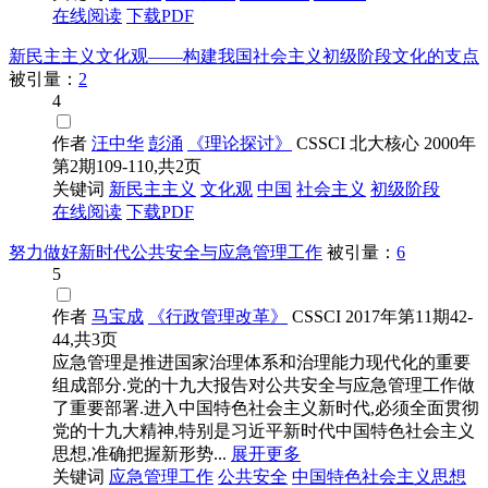
在线阅读
下载PDF
新民主主义文化观——构建我国社会主义初级阶段文化的支点
被引量：
2
4
作者
汪中华
彭涌
《理论探讨》
CSSCI
北大核心
2000年
第2期109-110,共2页
关键词
新民主主义
文化观
中国
社会主义
初级阶段
在线阅读
下载PDF
努力做好新时代公共安全与应急管理工作
被引量：
6
5
作者
马宝成
《行政管理改革》
CSSCI
2017年第11期42-
44,共3页
应急管理是推进国家治理体系和治理能力现代化的重要
组成部分.党的十九大报告对公共安全与应急管理工作做
了重要部署.进入中国特色社会主义新时代,必须全面贯彻
党的十九大精神,特别是习近平新时代中国特色社会主义
思想,准确把握新形势...
展开更多
关键词
应急管理工作
公共安全
中国特色社会主义思想