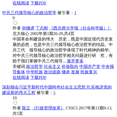
在线阅读
下载PDF
中共三代领导核心的政治哲学
被引量：
1
9
作者
孙继虎
丁志刚
《西北师大学报（社会科学版）》
北大核心
2002年第1期26-29,共4页
中国革命和建设的伟大 历史，既是中国近现代历史发
展的必然，也是中共三代领导核心政治哲学的结晶。中
共三代 领导核心的政治哲学体现了时代精神的精华。
对中共三代领导核心政治哲学相关问题进行研 究，有
助于我们掌握中共三代领导...
展开更多
关键词
政治哲学
社会主义
价值取向
中国共产党
中央领
导集体
中华民族
政治道路
继承
发展
民族复兴
在线阅读
下载PDF
深刻领会习近平新时代中国特色社会主义思想 扎实推进党的
建设新的伟大工程
被引量：
5
10
作者
陈立
《行政管理改革》
CSSCI
2017年第11期9-13,
共5页