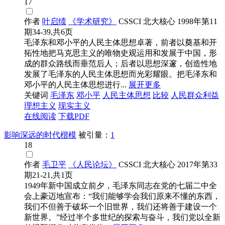
17
作者
叶启绩
《学术研究》
CSSCI
北大核心
1998年第11
期34-39,共6页
毛泽东和邓小平的人民主体思想卓著，前者以奠基和开
拓性地把马克思主义的唯物史观运用和发展于中国，形
成的群众路线而垂范后人；后者以思想深邃，创造性地
发展了毛泽东的人民主体思想而光彩耀眼。把毛泽东和
邓小平的人民主体思想进行...
展开更多
关键词
毛泽东
邓小平
人民主体思想
比较
人民群众利益
理想主义
现实主义
在线阅读
下载PDF
影响深远的时代楷模
被引量：
1
18
作者
毛卫平
《人民论坛》
CSSCI
北大核心
2017年第33
期21-21,共1页
1949年新中国成立前夕，毛泽东同志在党的七届二中全
会上豪迈地宣布：“我们能够学会我们原来不懂的东西，
我们不但善于破坏一个旧世界，我们还将善于建设一个
新世界。”经过半个多世纪的探索与奋斗，我们党以全新