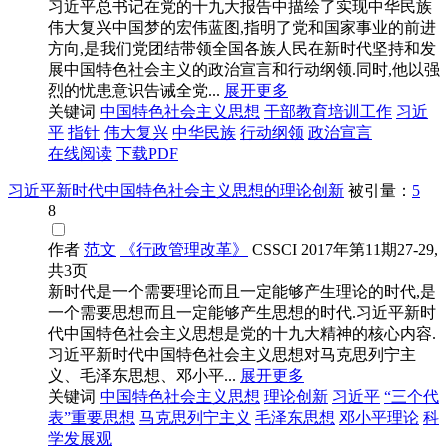
习近平总书记在党的十九大报告中描绘了实现中华民族
伟大复兴中国梦的宏伟蓝图,指明了党和国家事业的前进
方向,是我们党团结带领全国各族人民在新时代坚持和发
展中国特色社会主义的政治宣言和行动纲领.同时,他以强
烈的忧患意识告诫全党...
展开更多
关键词
中国特色社会主义思想
干部教育培训工作
习近
平
指针
伟大复兴
中华民族
行动纲领
政治宣言
在线阅读
下载PDF
习近平新时代中国特色社会主义思想的理论创新
被引量：
5
8
作者
范文
《行政管理改革》
CSSCI
2017年第11期27-29,
共3页
新时代是一个需要理论而且一定能够产生理论的时代,是
一个需要思想而且一定能够产生思想的时代.习近平新时
代中国特色社会主义思想是党的十九大精神的核心内容.
习近平新时代中国特色社会主义思想对马克思列宁主
义、毛泽东思想、邓小平...
展开更多
关键词
中国特色社会主义思想
理论创新
习近平
“三个代
表”重要思想
马克思列宁主义
毛泽东思想
邓小平理论
科
学发展观