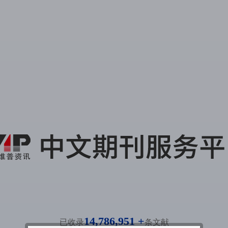
14,786,951 +
已收录
条文献