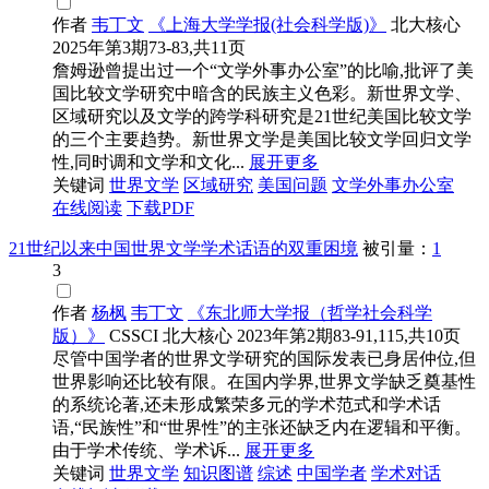
作者
韦丁文
《上海大学学报(社会科学版)》
北大核心
2025年第3期73-83,共11页
詹姆逊曾提出过一个“文学外事办公室”的比喻,批评了美
国比较文学研究中暗含的民族主义色彩。新世界文学、
区域研究以及文学的跨学科研究是21世纪美国比较文学
的三个主要趋势。新世界文学是美国比较文学回归文学
性,同时调和文学和文化...
展开更多
关键词
世界文学
区域研究
美国问题
文学外事办公室
在线阅读
下载PDF
21世纪以来中国世界文学学术话语的双重困境
被引量：
1
3
作者
杨枫
韦丁文
《东北师大学报（哲学社会科学
版）》
CSSCI
北大核心
2023年第2期83-91,115,共10页
尽管中国学者的世界文学研究的国际发表已身居仲位,但
世界影响还比较有限。在国内学界,世界文学缺乏奠基性
的系统论著,还未形成繁荣多元的学术范式和学术话
语,“民族性”和“世界性”的主张还缺乏内在逻辑和平衡。
由于学术传统、学术诉...
展开更多
关键词
世界文学
知识图谱
综述
中国学者
学术对话