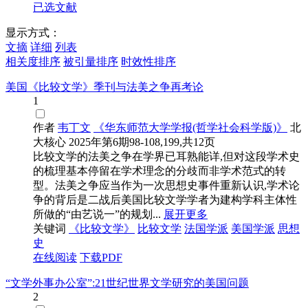
已选文献
显示方式：
文摘
详细
列表
相关度排序
被引量排序
时效性排序
美国《比较文学》季刊与法美之争再考论
1
作者
韦丁文
《华东师范大学学报(哲学社会科学版)》
北
大核心
2025年第6期98-108,199,共12页
比较文学的法美之争在学界已耳熟能详,但对这段学术史
的梳理基本停留在学术理念的分歧而非学术范式的转
型。法美之争应当作为一次思想史事件重新认识,学术论
争的背后是二战后美国比较文学学者为建构学科主体性
所做的“由艺说一”的规划...
展开更多
关键词
《比较文学》
比较文学
法国学派
美国学派
思想
史
在线阅读
下载PDF
“文学外事办公室”:21世纪世界文学研究的美国问题
2