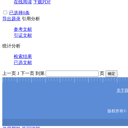
在线阅读
下载PDF
已选择
0
条
导出题录
引用分析
参考文献
引证文献
统计分析
检索结果
已选文献
上一页
1
下一页
到第
页
确定
关于
版权所有© 2