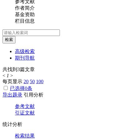
参考文献
作者简介
基金资助
栏目信息
检索
高级检索
期刊导航
共找到
3
篇文章
<
1
>
每页显示
20
50
100
已选择
0
条
导出题录
引用分析
参考文献
引证文献
统计分析
检索结果