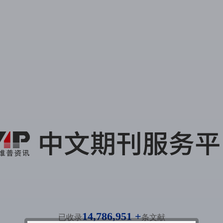
14,786,951 +
已收录
条文献