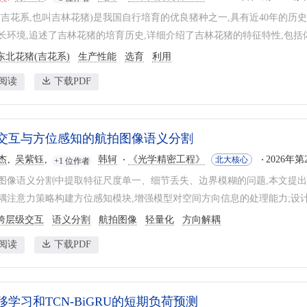
(吉花系,也叫吉林花猪)是我国自行培育的优良猪种之一,具有近40年的
长环境,追述了吉林花猪的培育历史,详细介绍了吉林花猪的特征特性,包括体
东北花猪(吉花系)
生产性能
选育
利用
阅读
下载PDF
交互与方位感知的航拍图像语义分割
杰
吴紫钰
韩轲
《光学精密工程》
2026年第2
北大核心
+1 位作者
图像语义分割中提取特征尺度单一、细节丢失、边界模糊的问题,本文提
耦注意力策略构建方位感知模块,增强模型对空间方向信息的处理能力;设计跨
跨层级交互
语义分割
航拍图像
轻量化
方向解耦
阅读
下载PDF
移学习和TCN-BiGRU的短期负荷预测