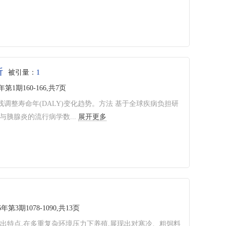
析
被引量：
1
6年第1期160-166,共7页
伤残调整寿命年(DALY)变化趋势。方法 基于全球疾病负担研
病与胰腺炎的流行病学数...
展开更多
6年第3期1078-1090,共13页
出特点,在多重复杂环境压力下养殖,展现出对寒冷、粗饲料