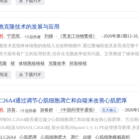
阅读
下载PDF
胞克隆技术的发展与应用
明
宁思雨
刘娣
《黑龙江动物繁殖》
2026年第1期12-18
+3 位作者
隆技术是指将体细胞的核植入去核卵细胞中,通过重编程使其发育成完整
等方面有着广泛的应用前景,但存在克隆效率低等问题。文章阐述了猪体细胞
克隆
猪
体细胞核移植
克隆效率
胚胎移植
阅读
下载PDF
LC26A4通过调节心肌细胞凋亡和自噬来改善心肌肥厚
明
洪葵
游春娇
《中国药理学通报》
2026年
北大核心
+1 位作者
制SLC26A4能否通过减少心肌细胞凋亡和自噬来改善心肌肥厚。方法将H9C
26A4组及SiRNASLC26A4组,部分采用200μmol·L^(-1) PE处理诱导肥厚
SLC26A4
心肌肥厚
心肌细胞肥大
凋亡
自噬
心肌细胞横截面积