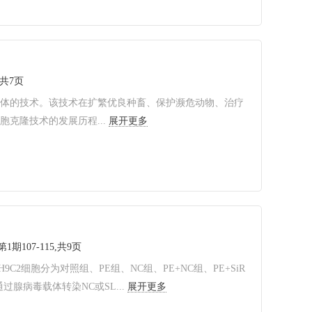
,共7页
个体的技术。该技术在扩繁优良种畜、保护濒危动物、治疗
克隆技术的发展历程...
展开更多
第1期107-115,共9页
2细胞分为对照组、PE组、NC组、PE+NC组、PE+SiR
,并通过腺病毒载体转染NC或SL...
展开更多