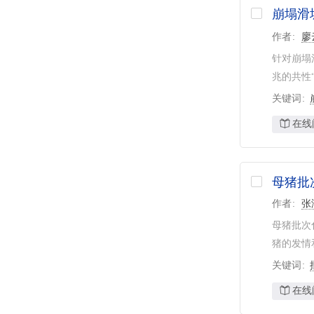
崩塌滑
作者
廖
针对崩塌
兆的共性“
关键词
在线
母猪批
作者
张
母猪批次
猪的发情和
关键词
在线