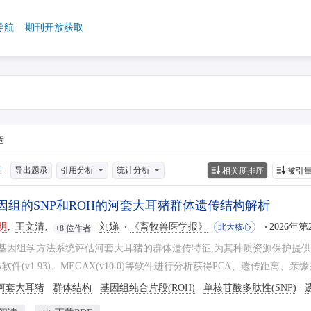
导航
期刊开放获取
章
导出题录
引用分析
统计分析
相关度排序
被引
因组的SNP和ROH的河套大耳猪群体遗传结构解析
明
王文清
刘娣
《畜牧兽医学报》
2026年第
北大核心
+8 位作者
因组学方法系统评估河套大耳猪的群体遗传特征,为其种质资源保护提供科学依据。
TA软件(v1.93)、MEGAX(v10.0)等软件进行分析获得PCA、遗传距离、
河套大耳猪
群体结构
基因组纯合片段(ROH)
单核苷酸多肽性(SNP)