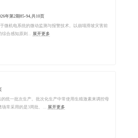
026年第2期85-94,共10页
基于微机电系统的微动监测与报警技术。以崩塌滑坡灾害前
综合感知原则...
展开更多
页
出的统一批次生产。批次化生产中常使用生殖激素来调控母
场常采用的是3周批、...
展开更多