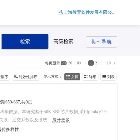
上海教育软件发展有限公..
检索
高级检索
期刊导航
<
1
2
…
19
>
每页显示
20
50
100
显示方式：
量排序
时效性排序
文摘
详细
列表
2期659-667,共9页
本研究基于50K SNP芯片数据,采用plink(v1.9
亲缘关系、近交系数以及系统...
展开更多
遗传多样性