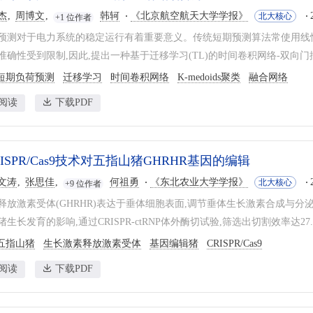
杰
周博文
韩轲
《北京航空航天大学学报》
北大核心
+1 位作者
预测对于电力系统的稳定运行有着重要意义。传统短期预测算法常使用线性
确性受到限制,因此,提出一种基于迁移学习(TL)的时间卷积网络-双向门控循环单
短期负荷预测
迁移学习
时间卷积网络
K-medoids聚类
融合网络
阅读
下载PDF
ISPR/Cas9技术对五指山猪GHRHR基因的编辑
文涛
张思佳
何祖勇
《东北农业大学学报》
北大核心
+9 位作者
释放激素受体(GHRHR)表达于垂体细胞表面,调节垂体生长激素合成与分
生长发育的影响,通过CRISPR-ctRNP体外酶切试验,筛选出切割效率达27.3%
五指山猪
生长激素释放激素受体
基因编辑猪
CRISPR/Cas9
阅读
下载PDF