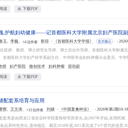
阅读
下载PDF
瑰,护航妇幼健康——记首都医科大学附属北京妇产医院
春玉
李巍
靳琼
《首都医科大学学报》
202
北大核心
+4 位作者
主任医师、教授、博士研究生导师、博士后合作导师。首都医科大学附属北
、首都医科大学妇产科学系副主任、中华医学会妇科肿瘤分会委员、中华预
教授
妇产医院
微创技术
妇科肿瘤
苗劲蔚
阅读
下载PDF
猪配套系培育与应用
赛辉
王文涛
刘娣
《中国畜禽种业》
2026年第2期10-1
+13 位作者
配套系是由黑龙江省农业科学院畜牧研究所牵头,自2007年开始,采用民
各品系特色突出,遗传稳定。截至2018年底,M11系完成了6个世代的选育,B22