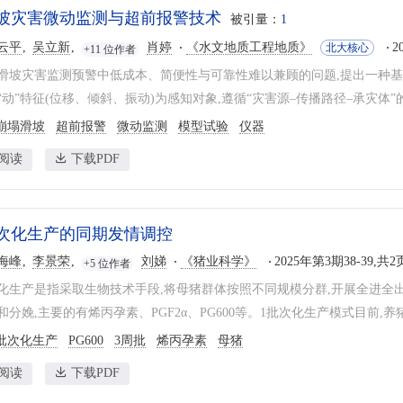
坡灾害微动监测与超前报警技术
被引量：
1
云平
吴立新
肖婷
《水文地质工程地质》
2
北大核心
+11 位作者
滑坡灾害监测预警中低成本、简便性与可靠性难以兼顾的问题,提出一种
动”特征(位移、倾斜、振动)为感知对象,遵循“灾害源–传播路径–承灾体”的
崩塌滑坡
超前报警
微动监测
模型试验
仪器
阅读
下载PDF
次化生产的同期发情调控
海峰
李景荣
刘娣
《猪业科学》
2025年第3期38-39,共2
+5 位作者
化生产是指采取生物技术手段,将母猪群体按照不同规模分群,开展全进全
分娩,主要的有烯丙孕素、PGF2α、PG600等。1批次化生产模式目前,养猪
批次化生产
PG600
3周批
烯丙孕素
母猪
阅读
下载PDF