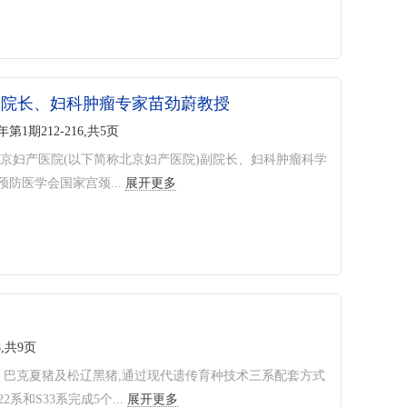
副院长、妇科肿瘤专家苗劲蔚教授
6年第1期212-216,共5页
京妇产医院(以下简称北京妇产医院)副院长、妇科肿瘤科学
防医学会国家宫颈...
展开更多
8,共9页
猪、巴克夏猪及松辽黑猪,通过现代遗传育种技术三系配套方式
系和S33系完成5个...
展开更多