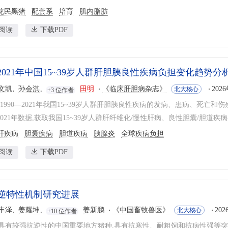
龙民黑猪
配套系
培育
肌内脂肪
阅读
下载PDF
—2021年中国15~39岁人群肝胆胰良性疾病负担变化趋势分
文凯
孙会淇
田明
《临床肝胆病杂志》
202
北大核心
+3 位作者
1990—2021年我国15~39岁人群肝胆胰良性疾病的发病、患病、死亡和
)2021年数据,获取我国15~39岁人群肝纤维化/慢性肝病、良性胆囊/胆道疾
肝疾病
胆囊疾病
胆道疾病
胰腺炎
全球疾病负担
阅读
下载PDF
逆特性机制研究进展
丰泽
姜耀坤
姜新鹏
《中国畜牧兽医》
202
北大核心
+10 位作者
具有较强抗逆性的中国重要地方猪种,具有抗寒性、耐粗饲和抗病性强等突