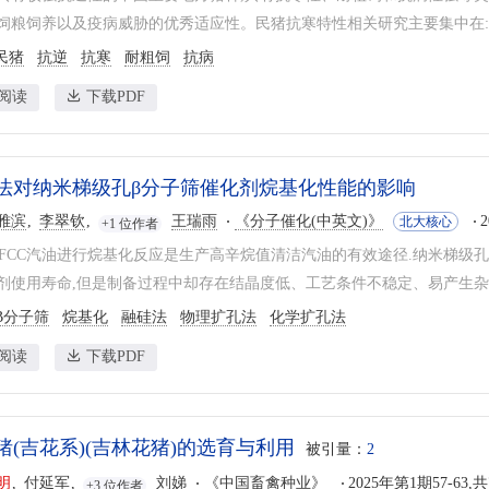
饲粮饲养以及疫病威胁的优秀适应性。民猪抗寒特性相关研究主要集中在:研
民猪
抗逆
抗寒
耐粗饲
抗病
阅读
下载PDF
法对纳米梯级孔β分子筛催化剂烷基化性能的影响
雅滨
李翠钦
王瑞雨
《分子催化(中英文)》
北大核心
+1 位作者
和FCC汽油进行烷基化反应是生产高辛烷值清洁汽油的有效途径.纳米梯级孔
剂使用寿命,但是制备过程中却存在结晶度低、工艺条件不稳定、易产生杂峰等
Β分子筛
烷基化
融硅法
物理扩孔法
化学扩孔法
阅读
下载PDF
猪(吉花系)(吉林花猪)的选育与利用
被引量：
2
明
付延军
刘娣
《中国畜禽种业》
2025年第1期57-63,
+3 位作者