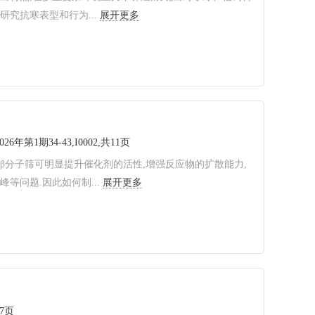
究抗寒表型和行为...
展开更多
2026年第1期34-43,I0002,共11页
β分子筛可明显提升催化剂的活性,增强反应物的扩散能力,
问题.因此如何制...
展开更多
共7页