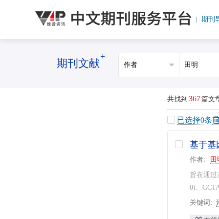
期刊
+
期刊文献
367
共找到
篇文
已选择
0
条
基于基
作者
田
旨在通过基
0)、GC
关键词