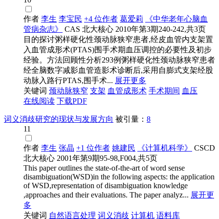
作者
李生
李宝民
+4 位作者
葛爱莉
《中华老年心脑血
管病杂志》
CAS
北大核心
2010年第3期240-242,共3页
目的探讨粥样硬化性颈动脉狭窄患者,经皮血管内支架置
入血管成形术(PTAS)围手术期血压调控的必要性及初步
经验。方法回顾性分析293例粥样硬化性颈动脉狭窄患者
经全脑数字减影血管造影术诊断后,采用自膨式支架经股
动脉入路行PTAS,围手术...
展开更多
关键词
颈动脉狭窄
支架
血管成形术
手术期间
血压
在线阅读
下载PDF
词义消歧研究的现状与发展方向
被引量：
8
11
作者
李生
张晶
+1 位作者
姚建民
《计算机科学》
CSCD
北大核心
2001年第9期95-98,F004,共5页
This paper outlines the state-of-the-art of word sense
disambiguation(WSD)in the following aspects: the application
of WSD,representation of disambiguation knowledge
,approaches and their evaluations. The paper analyz...
展开更
多
关键词
自然语言处理
词义消歧
计算机
语料库