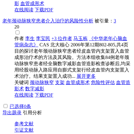
影
血管成形术
在线阅读
下载PDF
老年颈动脉狭窄患者介入治疗的风险性分析
被引量：
3
20
作者
李生
李宝民
+3 位作者
马玉栋
《中华老年心脑血
管病杂志》
CAS
北大核心
2006年第12期802-805,共4页
目的探讨老年颈动脉狭窄患者经皮血管内支架置入血管
成形治疗术的方法及其风险。方法本组收集84例老年颈
动脉狭窄患者经全脑数字减影血管造影检查诊断后,均采
用经股动脉入路应用自膨式支架行经皮血管内支架置入
术治疗。结果支架置入成功...
展开更多
关键词
颈动脉狭窄
支架
血管成形术
危险性评估
血管造
影术
数字减影
在线阅读
下载PDF
已选择
0
条
导出题录
引用分析
参考文献
引证文献