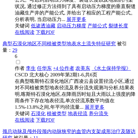
状况, 通过修正方法得到了具有启动压力梯度的垂直裂缝
油藏生产井的产能公式, 并给出了相应的工程产能公式。
分析表明, 当启动压力...
展开更多
关键词
低渗透油藏
启动压力梯度
产能公式
裂缝长度
在线阅读
下载PDF
典型石漠化地区不同植被类型地表水土流失特征研究
被引
量：
29
6
作者
李生
任华东
+4 位作者
农美东
《水土保持学报》
CSCD
北大核心
2009年第2期1-6,共6页
在典型喀斯特石漠化地区广西凌云县设置径流小区,通过
对不同植被类型地表径流及养分流失观测与分析,结果表
明,喀斯特石漠化地区,在降雨历时短且大雨以上强度的降
雨条件下存在地表径流,单次径流系数平均值在
1.5%-13.8%之间,年平均径流量...
展开更多
关键词
石漠化
植被类型
地表径流
养分流失
在线阅读
下载PDF
颈总动脉及颅外段颈内动脉狭窄的血管内支架成形治疗及随访
研究
被引量：
11