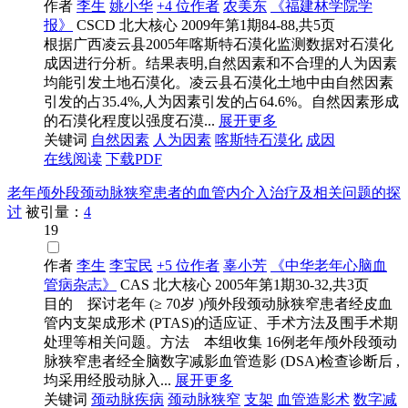
作者
李生
姚小华
+4 位作者
农美东
《福建林学院学
报》
CSCD
北大核心
2009年第1期84-88,共5页
根据广西凌云县2005年喀斯特石漠化监测数据对石漠化
成因进行分析。结果表明,自然因素和不合理的人为因素
均能引发土地石漠化。凌云县石漠化土地中由自然因素
引发的占35.4%,人为因素引发的占64.6%。自然因素形成
的石漠化程度以强度石漠...
展开更多
关键词
自然因素
人为因素
喀斯特石漠化
成因
在线阅读
下载PDF
老年颅外段颈动脉狭窄患者的血管内介入治疗及相关问题的探
讨
被引量：
4
19
作者
李生
李宝民
+5 位作者
辜小芳
《中华老年心脑血
管病杂志》
CAS
北大核心
2005年第1期30-32,共3页
目的 探讨老年 (≥ 70岁 )颅外段颈动脉狭窄患者经皮血
管内支架成形术 (PTAS)的适应证、手术方法及围手术期
处理等相关问题。方法 本组收集 16例老年颅外段颈动
脉狭窄患者经全脑数字减影血管造影 (DSA)检查诊断后 ,
均采用经股动脉入...
展开更多
关键词
颈动脉疾病
颈动脉狭窄
支架
血管造影术
数字减