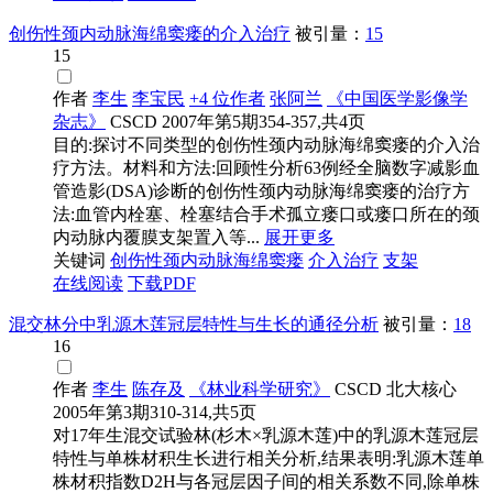
创伤性颈内动脉海绵窦瘘的介入治疗
被引量：
15
15
作者
李生
李宝民
+4 位作者
张阿兰
《中国医学影像学
杂志》
CSCD
2007年第5期354-357,共4页
目的:探讨不同类型的创伤性颈内动脉海绵窦瘘的介入治
疗方法。材料和方法:回顾性分析63例经全脑数字减影血
管造影(DSA)诊断的创伤性颈内动脉海绵窦瘘的治疗方
法:血管内栓塞、栓塞结合手术孤立瘘口或瘘口所在的颈
内动脉内覆膜支架置入等...
展开更多
关键词
创伤性颈内动脉海绵窦瘘
介入治疗
支架
在线阅读
下载PDF
混交林分中乳源木莲冠层特性与生长的通径分析
被引量：
18
16
作者
李生
陈存及
《林业科学研究》
CSCD
北大核心
2005年第3期310-314,共5页
对17年生混交试验林(杉木×乳源木莲)中的乳源木莲冠层
特性与单株材积生长进行相关分析,结果表明:乳源木莲单
株材积指数D2H与各冠层因子间的相关系数不同,除单株