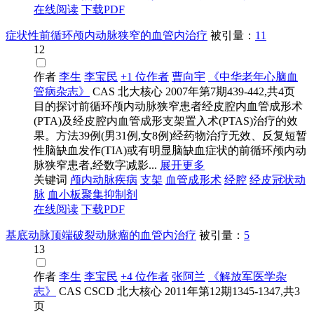
在线阅读
下载PDF
症状性前循环颅内动脉狭窄的血管内治疗
被引量：
11
12
作者
李生
李宝民
+1 位作者
曹向宇
《中华老年心脑血
管病杂志》
CAS
北大核心
2007年第7期439-442,共4页
目的探讨前循环颅内动脉狭窄患者经皮腔内血管成形术
(PTA)及经皮腔内血管成形支架置入术(PTAS)治疗的效
果。方法39例(男31例,女8例)经药物治疗无效、反复短暂
性脑缺血发作(TIA)或有明显脑缺血症状的前循环颅内动
脉狭窄患者,经数字减影...
展开更多
关键词
颅内动脉疾病
支架
血管成形术
经腔
经皮冠状动
脉
血小板聚集抑制剂
在线阅读
下载PDF
基底动脉顶端破裂动脉瘤的血管内治疗
被引量：
5
13
作者
李生
李宝民
+4 位作者
张阿兰
《解放军医学杂
志》
CAS
CSCD
北大核心
2011年第12期1345-1347,共3
页