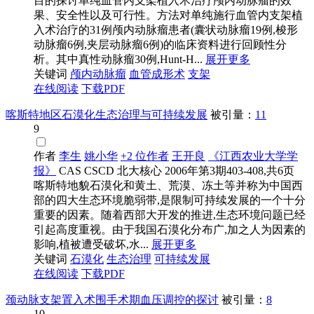
目的探讨单纯血管内支架植入术治疗颅内动脉瘤的效
果、安全性以及可行性。方法对单纯施行血管内支架植
入术治疗的31例颅内动脉瘤患者(囊状动脉瘤19例,梭形
动脉瘤6例,夹层动脉瘤6例)的临床资料进行回顾性分
析。其中真性动脉瘤30例,Hunt-H...
展开更多
关键词
颅内动脉瘤
血管成形术
支架
在线阅读
下载PDF
喀斯特地区石漠化生态治理与可持续发展
被引量：
11
9
作者
李生
姚小华
+2 位作者
王开良
《江西农业大学学
报》
CAS
CSCD
北大核心
2006年第3期403-408,共6页
喀斯特地貌石漠化和黄土、荒漠、冻土等并称为中国西
部的四大生态环境脆弱带,是限制可持续发展的一个十分
重要的因素。随着西部大开发的推进,生态环境问题已经
引起高度重视。由于我国石漠化分布广,加之人为因素的
影响,植被遭受破坏,水...
展开更多
关键词
石漠化
生态治理
可持续发展
在线阅读
下载PDF
颈动脉支架置入术围手术期血压调控的探讨
被引量：
8
10