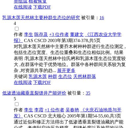
类组成
植被恢复
在线阅读
下载PDF
乳源木莲天然林主要种群生态位的研究
被引量：
16
4
作者
李生
陈存及
+3 位作者
董建文
《江西农业大学学
报》
CAS
CSCD
2003年第3期374-378,共5页
对乳源木莲天然林中主要乔木树种种群进行生态位测定 ,
包括生态位宽度、生态位重叠和生态位相似比例。结果
表明 :乳源木莲天然林中拉氏栲和乳源木莲生态位宽度较
大 ,在群落中处于优势地位。群落中各种群间关系较为复
杂 ,对资源共享的趋...
展开更多
关键词
乳源木莲
种群
生态位
天然林群落
在线阅读
下载PDF
低渗透油藏垂直裂缝井产能评价
被引量：
35
5
作者
李生
李霞
+1 位作者
吴春艳
《大庆石油地质与开
发》
CAS
CSCD
北大核心
2005年第1期54-55,60,共3页
通过近似和修正方法得出了低渗透垂直裂缝油藏的产能
公式。考虑到启动压力梯度、裂缝长度以及地层的污染