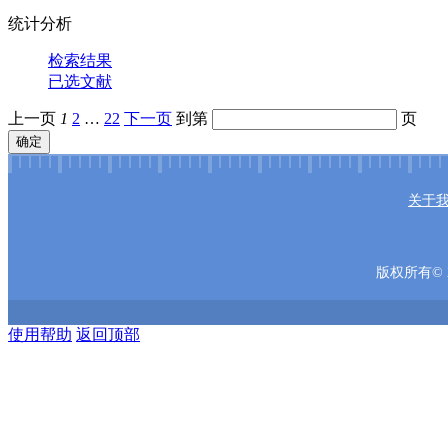
统计分析
检索结果
已选文献
上一页
1
2
…
22
下一页
到第
页
确定
关于
版权所有© 2
使用帮助
返回顶部