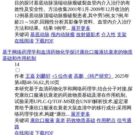
目的探讨基底动脉顶端动脉瘤破裂血管内介入治疗的有
效性及安全性。方法收集2001年1月-2009年12月收治的
12例基底动脉顶端动脉瘤破裂患者,其中男5例,女7例,年
龄21～58岁,回顾性分析其影像学资料、血管内介入治疗
方法和结果。结果 9例窄...
展开更多
关键词
基底动脉
颅内动脉瘤
放射摄影术
介入性
支架
在线阅读
下载PDF
基于网络药理学和血清药物化学探讨康欣口服液抗衰老的物质
基础和作用机制
14
作者
王嘉
刘麟轩
+5 位作者
高鹏
《特产研究》
2025年
第4期48-56,62,共10页
本研究基于血清药物化学和网络药理学,结合分子对接,探
究康欣口服液抗衰老的药效物质基础及潜在作用机制。
试验采用UPLC-Q/TOF-MS联合UNIFI解析技术,鉴定灌
胃给予康欣口服液在衰老大鼠血清中的移行成分;采用网
络药理学技术,构建“康欣...
展开更多
关键词
康欣口服液
衰老
药效物质基础
作用靶点
信号通
路
在线阅读
下载PDF