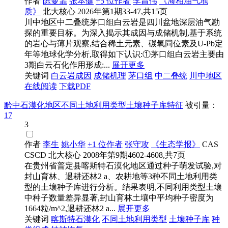
作者
陈曼霏
张本健
+5 位作者
李昌伟
《海相油气地
质》
北大核心
2026年第1期33-47,共15页
川中地区中二叠统茅口组白云岩是四川盆地深层油气勘
探的重要目标。为深入揭示其成因与成储机制,基于系统
的岩心与薄片观察,结合稀土元素、碳氧同位素及U-Pb定
年等地球化学分析,取得如下认识:①茅口组白云岩主要由
3期白云石化作用形成:...
展开更多
关键词
白云岩成因
成储机理
茅口组
中二叠统
川中地区
在线阅读
下载PDF
黔中石漠化地区不同土地利用类型土壤种子库特征
被引量：
17
3
作者
李生
姚小华
+1 位作者
张守攻
《生态学报》
CAS
CSCD
北大核心
2008年第9期4602-4608,共7页
在贵州省普定县喀斯特石漠化地区通过种子萌发试验,对
封山育林、退耕还林2 a、农耕地等3种不同土地利用类
型的土壤种子库进行分析。结果表明,不同利用类型土壤
中种子数量差异显著,封山育林土壤中平均种子密度为
1664粒/m^2,退耕还林2 a...
展开更多
关键词
喀斯特石漠化
不同土地利用类型
土壤种子库
种