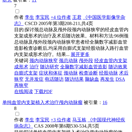
7
作者
李生
李宝民
+4 位作者
王君
《中国医学影像学杂
志》
CSCD
2005年第3期208-211,共4页
目的:探讨颈总动脉及颅外段颈内动脉狭窄的经皮血管内
支架成形术的治疗及术后随访效果。材料和方法:96例颈
总动脉及颅外段颈内动脉狭窄患者经全脑数字减影血管
造影检查诊断后,均采用自膨式支架经股动脉入路行血管
内支架成形术治疗。结果...
展开更多
关键词
颈内动脉狭窄
颈总动脉
颅外段
经皮血管内支架
成形术
治疗
随访研究
全脑数字减影血管造影
随访效果
自膨式支架
症状和体征
颈动脉
检查诊断
经股动脉
术后
狭窄
无并发症
电话随访
随访结果
脑缺血
再发生
DSA
再狭窄
在线阅读
下载PDF
单纯血管内支架植入术治疗颅内动脉瘤
被引量：
16
8
作者
李生
李宝民
+3 位作者
马玉栋
《中国现代神经疾
病杂志》
CAS
2008年第6期530-534,共5页