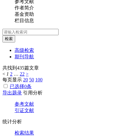
参考文献
作者简介
基金资助
栏目信息
检索
高级检索
期刊导航
共找到
435
篇文章
<
1
2
…
22
>
每页显示
20
50
100
已选择
0
条
导出题录
引用分析
参考文献
引证文献
统计分析
检索结果