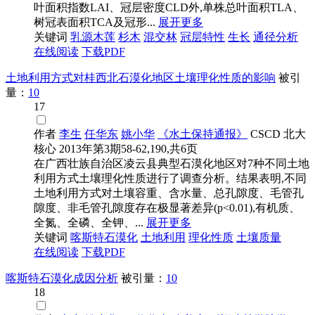
叶面积指数LAI、冠层密度CLD外,单株总叶面积TLA、
树冠表面积TCA及冠形...
展开更多
关键词
乳源木莲
杉木
混交林
冠层特性
生长
通径分析
在线阅读
下载PDF
土地利用方式对桂西北石漠化地区土壤理化性质的影响
被引
量：
10
17
作者
李生
任华东
姚小华
《水土保持通报》
CSCD
北大
核心
2013年第3期58-62,190,共6页
在广西壮族自治区凌云县典型石漠化地区对7种不同土地
利用方式土壤理化性质进行了调查分析。结果表明,不同
土地利用方式对土壤容重、含水量、总孔隙度、毛管孔
隙度、非毛管孔隙度存在极显著差异(p<0.01),有机质、
全氮、全磷、全钾、...
展开更多
关键词
喀斯特石漠化
土地利用
理化性质
土壤质量
在线阅读
下载PDF
喀斯特石漠化成因分析
被引量：
10
18