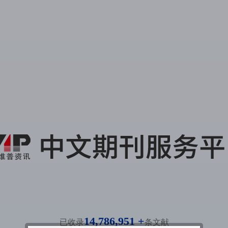
14,786,951 +
已收录
条文献