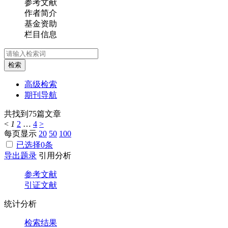
参考文献
作者简介
基金资助
栏目信息
检索
高级检索
期刊导航
共找到
75
篇文章
<
1
2
…
4
>
每页显示
20
50
100
已选择
0
条
导出题录
引用分析
参考文献
引证文献
统计分析
检索结果