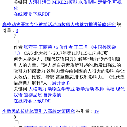
关键词
入河排污口
MIKE21模型
水质影响
定量化
可视
化
在线阅读
下载PDF
高校动物医学专业教学活动与教师人格魅力推进策略研究
被
引量：
3
7
作者
张守平
王丽荣
+5 位作者
王三虎
《中国兽医杂
志》
CAS
北大核心
2017年第11期115-117,共3页
何为人格魅力,《现代汉语词典》解释“魅力”为“很能吸
引人的力量。”魅力是自身素质所引起的,散发出强烈的
吸引力和感染力,这种力量会给周围的人很大的影响,会让
人效仿、比较、赞叹,甚至迷恋,非权利影响力。《现代汉
语辞典》解释“人...
展开更多
关键词
人格魅力
动物医学专业
教学活动
教师
高校
现代
汉语
道德品质
自身素质
在线阅读
下载PDF
少数民族传统体育引入高校对策研究
被引量：
19
8