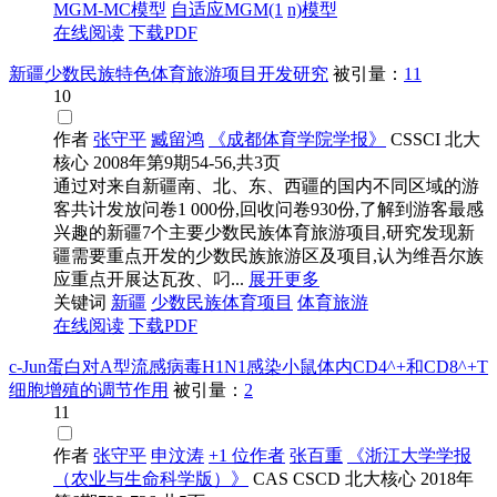
MGM-MC模型
自适应MGM(1
n)模型
在线阅读
下载PDF
新疆少数民族特色体育旅游项目开发研究
被引量：
11
10
作者
张守平
臧留鸿
《成都体育学院学报》
CSSCI
北大
核心
2008年第9期54-56,共3页
通过对来自新疆南、北、东、西疆的国内不同区域的游
客共计发放问卷1 000份,回收问卷930份,了解到游客最感
兴趣的新疆7个主要少数民族体育旅游项目,研究发现新
疆需要重点开发的少数民族旅游区及项目,认为维吾尔族
应重点开展达瓦孜、叼...
展开更多
关键词
新疆
少数民族体育项目
体育旅游
在线阅读
下载PDF
c-Jun蛋白对A型流感病毒H1N1感染小鼠体内CD4^+和CD8^+T
细胞增殖的调节作用
被引量：
2
11
作者
张守平
申汶涛
+1 位作者
张百重
《浙江大学学报
（农业与生命科学版）》
CAS
CSCD
北大核心
2018年