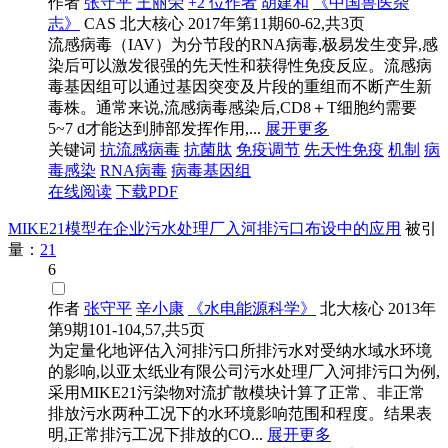
作者
张守平
王丽荣
+2 位作者
胡建和
《中国兽医杂
志》
CAS
北大核心
2017年第11期60-62,共3页
流感病毒（IAV）为分节段的RNA病毒,极易发生变异,感
染后可以激发很强的先天性和获得性免疫反应。流感病
毒基因组可以通过基因突变及片段的重组而不断产生新
毒株。通常来说,流感病毒感染后,CD8＋T细胞约需要
5~7 d才能达到肺部发挥作用,...
展开更多
关键词
抗流感病毒
抗菌肽
免疫调节
先天性免疫
机制
病
毒感染
RNA病毒
病毒基因组
在线阅读
下载PDF
MIKE21模型在企业污水处理厂入河排污口布设中的应用
被引
量：
21
6
作者
张守平
辛小康
《水电能源科学》
北大核心
2013年
第9期101-104,57,共5页
为定量化地评估入河排污口所排污水对受纳水域水环境
的影响,以亚太纸业有限公司污水处理厂入河排污口为例,
采用MIKE21污染物对流扩散模块计算了正常、非正常
排放污水两种工况下的水环境影响范围和程度。结果表
明,正常排污工况下排放的CO...
展开更多