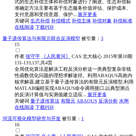
式的生态补偿主体和补偿对象进行了阐述。生态补偿标
准确定方法主要有基于生态服务价值评估、保护成本、
支付意愿和受偿意愿、保护...
展开更多
关键词
生态补偿
补偿模式
补偿主体
补偿对象
补偿标准
在线阅读
下载PDF
量子遗传算法与有限元联合反演模型
被引量：
3
15
作者
张守平
《人民黄河》
CAS
北大核心
2015年第10期
131-133,137,共4页
全局优化算法是解决工程反演分析这一类典型复杂非线
性函数优化问题的理想求解途径。利用ABAQUS高效内
核求解器,建立基于量子遗传算法的有限元反演模型,利用
MATLAB编程实现ABAQUS命令调用接口,以典型测点
的反演计算值与实测值建立适应...
展开更多
关键词
量子遗传算法
有限元
ABAQUS
反演分析
水闸
在线阅读
下载PDF
河流可视化模型研究与开发
被引量：
1
16