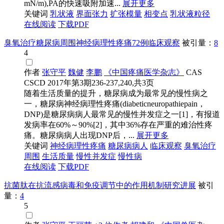
mN/m),PA的快速吸附加速...
展开更多
关键词
乳状液
界面张力
扩张模量
相变点
乳状液粒径
在线阅读
下载PDF
臭氧治疗糖尿病周围神经病理性疼痛72例临床观察
被引量：
8
4
作者
张守平
魏健
李鹏
《中国疼痛医学杂志》
CAS
CSCD
2017年第3期236-237,240,共3页
随着生活质量的提升，糖尿病成为最常见的慢性病之
一，糖尿病神经病理性疼痛(diabeticneuropathiepain，
DNP)是糖尿病病人最常见的慢性并发症之一[1]，有报道
发病率在60%～90%[2]，其中36%存在严重的难治性疼
痛。糖尿病病人出现DNP后，...
展开更多
关键词
神经病理性疼痛
糖尿病病人
临床观察
臭氧治疗
周围
生活质量
慢性并发症
慢性病
在线阅读
下载PDF
抗菌肽在抗流感病毒和免疫调节中的作用机制研究进展
被引
量：
4
5