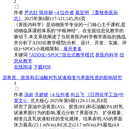
2
作者
尹志红
陈玲丽
+4 位作者
葛亚明
《畜牧兽医杂
志》
2025年第6期117-121,145,共6页
《兽医内科学》是动物医学专业的一门核心主干课程,是
动物临床课程体系的“中枢神经”。在全面信息化教学的
驱动下,本文系统阐述了当前兽医内科学教学面临的挑战,
并分析了ADDIE教学模型(分析、设计、开发、实施、评
估)+SPOC(小规模限制...
展开更多
关键词
“ADDIE+SPOC”混合式教学模式
兽医内科学
信
息化教学
在线阅读
下载PDF
沥青质、胶质和石油酸对乳状液相变与界面性质的影响研究
3
作者
汤超
关娇娇
+4 位作者
向云飞
《日用化学工业(中
英文)》
北大核心
2025年第9期1129-1136,共8页
研究了原油中沥青质(AS)、胶质(RE)和石油酸(PA)对乳
状液界面行为的影响,重点分析了界面张力、扩张模量、
相变点及乳状液粒径的变化规律。结果表明,AS的界面
张力最高(25.1 mN/m),RE次之(23.7 mN/m),PA最低(4.8