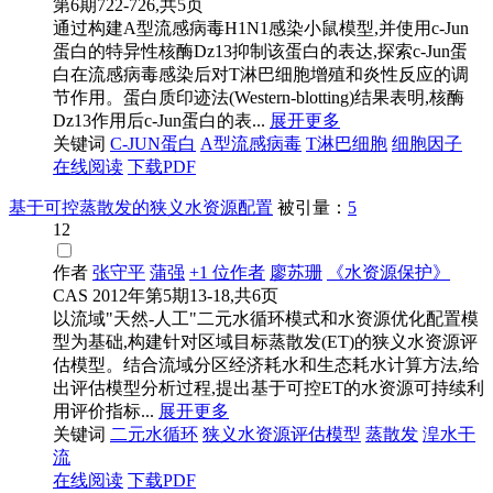
第6期722-726,共5页
通过构建A型流感病毒H1N1感染小鼠模型,并使用c-Jun
蛋白的特异性核酶Dz13抑制该蛋白的表达,探索c-Jun蛋
白在流感病毒感染后对T淋巴细胞增殖和炎性反应的调
节作用。蛋白质印迹法(Western-blotting)结果表明,核酶
Dz13作用后c-Jun蛋白的表...
展开更多
关键词
C-JUN蛋白
A型流感病毒
T淋巴细胞
细胞因子
在线阅读
下载PDF
基于可控蒸散发的狭义水资源配置
被引量：
5
12
作者
张守平
蒲强
+1 位作者
廖苏珊
《水资源保护》
CAS
2012年第5期13-18,共6页
以流域"天然-人工"二元水循环模式和水资源优化配置模
型为基础,构建针对区域目标蒸散发(ET)的狭义水资源评
估模型。结合流域分区经济耗水和生态耗水计算方法,给
出评估模型分析过程,提出基于可控ET的水资源可持续利
用评价指标...
展开更多
关键词
二元水循环
狭义水资源评估模型
蒸散发
湟水干
流
在线阅读
下载PDF