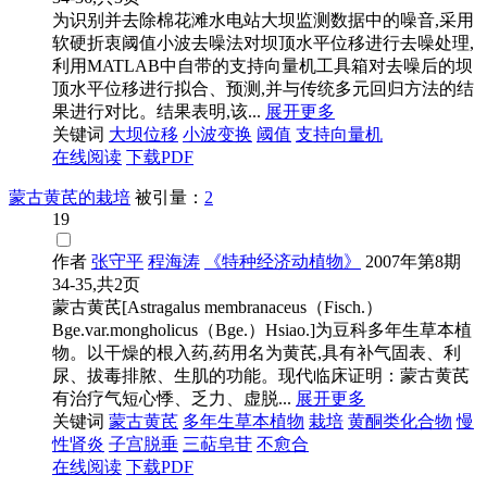
为识别并去除棉花滩水电站大坝监测数据中的噪音,采用
软硬折衷阈值小波去噪法对坝顶水平位移进行去噪处理,
利用MATLAB中自带的支持向量机工具箱对去噪后的坝
顶水平位移进行拟合、预测,并与传统多元回归方法的结
果进行对比。结果表明,该...
展开更多
关键词
大坝位移
小波变换
阈值
支持向量机
在线阅读
下载PDF
蒙古黄芪的栽培
被引量：
2
19
作者
张守平
程海涛
《特种经济动植物》
2007年第8期
34-35,共2页
蒙古黄芪[Astragalus membranaceus（Fisch.）
Bge.var.mongholicus（Bge.）Hsiao.]为豆科多年生草本植
物。以干燥的根入药,药用名为黄芪,具有补气固表、利
尿、拔毒排脓、生肌的功能。现代临床证明：蒙古黄芪
有治疗气短心悸、乏力、虚脱...
展开更多
关键词
蒙古黄芪
多年生草本植物
栽培
黄酮类化合物
慢
性肾炎
子宫脱垂
三萜皂苷
不愈合
在线阅读
下载PDF