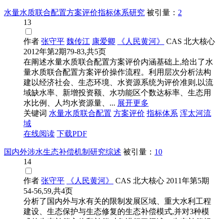
水量水质联合配置方案评价指标体系研究
被引量：
2
13
作者
张守平
魏传江
康爱卿
《人民黄河》
CAS
北大核心
2012年第2期79-83,共5页
在阐述水量水质联合配置方案评价内涵基础上,给出了水
量水质联合配置方案评价操作流程。利用层次分析法构
建以经济社会、生态环境、水资源系统为评价准则,以流
域缺水率、新增投资额、水功能区个数达标率、生态用
水比例、人均水资源量、...
展开更多
关键词
水量水质联合配置
方案评价
指标体系
浑太河流
域
在线阅读
下载PDF
国内外涉水生态补偿机制研究综述
被引量：
10
14
作者
张守平
《人民黄河》
CAS
北大核心
2011年第5期
54-56,59,共4页
分析了国内外与水有关的限制发展区域、重大水利工程
建设、生态保护与生态修复的生态补偿模式,并对3种模