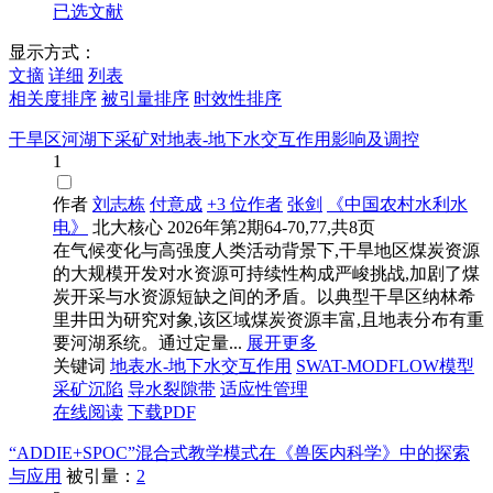
已选文献
显示方式：
文摘
详细
列表
相关度排序
被引量排序
时效性排序
干旱区河湖下采矿对地表-地下水交互作用影响及调控
1
作者
刘志栋
付意成
+3 位作者
张剑
《中国农村水利水
电》
北大核心
2026年第2期64-70,77,共8页
在气候变化与高强度人类活动背景下,干旱地区煤炭资源
的大规模开发对水资源可持续性构成严峻挑战,加剧了煤
炭开采与水资源短缺之间的矛盾。以典型干旱区纳林希
里井田为研究对象,该区域煤炭资源丰富,且地表分布有重
要河湖系统。通过定量...
展开更多
关键词
地表水-地下水交互作用
SWAT-MODFLOW模型
采矿沉陷
导水裂隙带
适应性管理
在线阅读
下载PDF
“ADDIE+SPOC”混合式教学模式在《兽医内科学》中的探索
与应用
被引量：
2