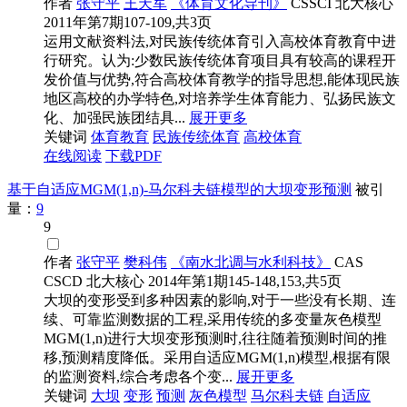
作者
张守平
王天军
《体育文化导刊》
CSSCI
北大核心
2011年第7期107-109,共3页
运用文献资料法,对民族传统体育引入高校体育教育中进
行研究。认为:少数民族传统体育项目具有较高的课程开
发价值与优势,符合高校体育教学的指导思想,能体现民族
地区高校的办学特色,对培养学生体育能力、弘扬民族文
化、加强民族团结具...
展开更多
关键词
体育教育
民族传统体育
高校体育
在线阅读
下载PDF
基于自适应MGM(1,n)-马尔科夫链模型的大坝变形预测
被引
量：
9
9
作者
张守平
樊科伟
《南水北调与水利科技》
CAS
CSCD
北大核心
2014年第1期145-148,153,共5页
大坝的变形受到多种因素的影响,对于一些没有长期、连
续、可靠监测数据的工程,采用传统的多变量灰色模型
MGM(1,n)进行大坝变形预测时,往往随着预测时间的推
移,预测精度降低。采用自适应MGM(1,n)模型,根据有限
的监测资料,综合考虑各个变...
展开更多
关键词
大坝
变形
预测
灰色模型
马尔科夫链
自适应