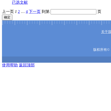
已选文献
上一页
1
2
…
4
下一页
到第
页
确定
关于
版权所有© 2
使用帮助
返回顶部