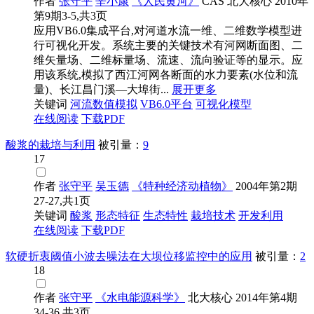
作者
张守平
辛小康
《人民黄河》
CAS
北大核心
2010年
第9期3-5,共3页
应用VB6.0集成平台,对河道水流一维、二维数学模型进
行可视化开发。系统主要的关键技术有河网断面图、二
维矢量场、二维标量场、流速、流向验证等的显示。应
用该系统,模拟了西江河网各断面的水力要素(水位和流
量)、长江昌门溪—大埠街...
展开更多
关键词
河流数值模拟
VB6.0平台
可视化模型
在线阅读
下载PDF
酸浆的栽培与利用
被引量：
9
17
作者
张守平
吴玉德
《特种经济动植物》
2004年第2期
27-27,共1页
关键词
酸浆
形态特征
生态特性
栽培技术
开发利用
在线阅读
下载PDF
软硬折衷阈值小波去噪法在大坝位移监控中的应用
被引量：
2
18
作者
张守平
《水电能源科学》
北大核心
2014年第4期
34-36,共3页