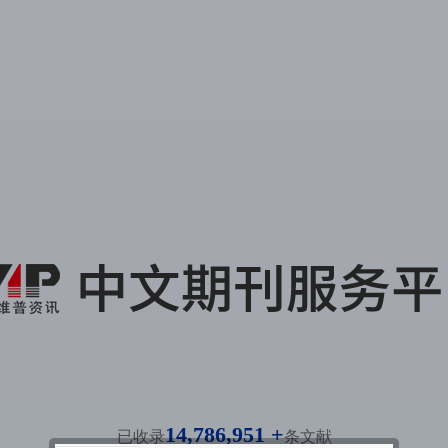
14,786,951 +
已收录
条文献