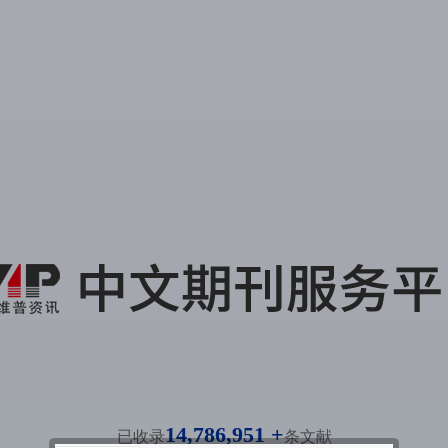
14,786,951 +
已收录
条文献