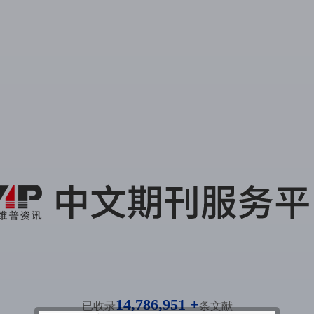
14,786,951 +
已收录
条文献