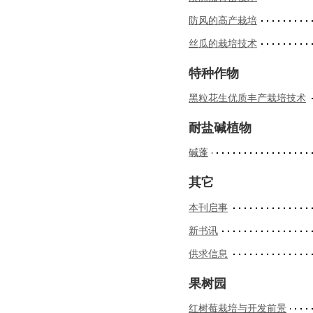
防风的高产栽培
丝瓜的栽培技术
特种作物
黑粒花生优质丰产栽培技术
耐盐碱植物
碱蓬
其它
本刊启事
新书讯
供求信息
果树园
红树莓栽培与开发前景