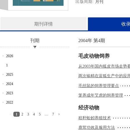
出版周期
月刊
期刊详情
收
刊期
2004年 第4期
毛皮动物饲养
2026
1
从2003年国内狐皮市场走
2025
两次输精在蓝狐生产中的应
2024
毛丝鼠的饲养管理要点
2023
笼养成年艾虎的饲养管理
2022
经济动物
<
1
2
3
4
5
…
7
>
秸秆蚯蚓养殖技术
鹿茸功效及服用方法