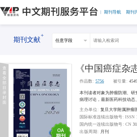
期刊导航
期刊
+
期刊文献
《中国癌症杂
查
看
全
作品数
5756
被引量
454
部
目
录
本刊读者对象为肿瘤防潮、研
封
病理讨论，最新医药科技动态
面
主办单位
复旦大学附属肿瘤
国际标准连续出版物号
国内统一连续出版物号
31
出版周期
月刊