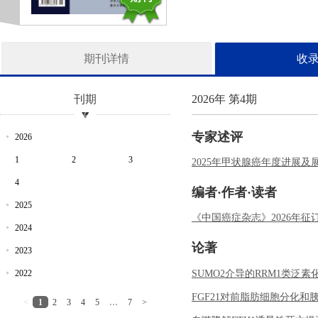
期刊详情
收
刊期
2026年 第4期
专家述评
2026
1
2
3
2025年甲状腺癌年度进展及
4
编者·作者·读者
2025
《中国癌症杂志》2026年征
2024
论著
2023
SUMO2介导的RRM1类泛
2022
FGF21对前脂肪细胞分化
<
1
2
3
4
5
…
7
>