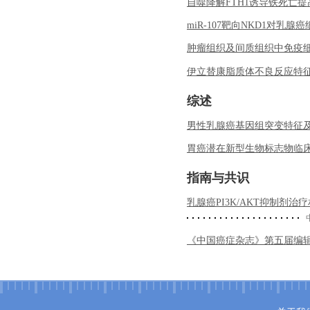
自噬降解FTH1诱导铁死亡
miR-107靶向NKD1对
肿瘤组织及间质组织中免疫
伊立替康脂质体不良反应特征
综述
男性乳腺癌基因组突变特征
胃癌潜在新型生物标志物临
指南与共识
乳腺癌PI3K/AKT抑制剂治
《中国癌症杂志》第五届编