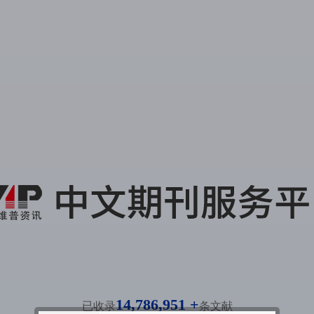
14,786,951 +
已收录
条文献