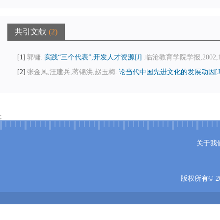
共引文献
2
1
郭镛.
实践“三个代表”,开发人才资源[J]
.临沧教育学院学报,2002,11(
2
张金凤,汪建兵,蒋锦洪,赵玉梅.
论当代中国先进文化的发展动因[J
;
关于我
版权所有© 20