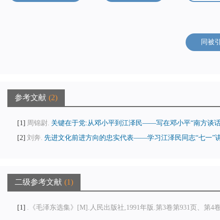
同被
参考文献
2
1
周锦尉.
关键在于党:从邓小平到江泽民——写在邓小平“南方谈话”
2
刘奔.
先进文化前进方向的忠实代表——学习江泽民同志“七一”讲话
二级参考文献
1
1
.《毛泽东选集》[M].人民出版社,1991年版.第3卷第931页、第4卷第1