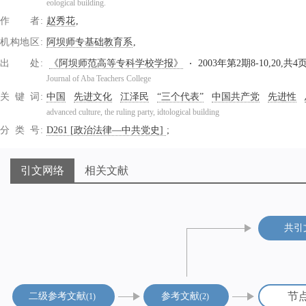
eological building.
作者
赵秀花
机构地区
阿坝师专基础教育系
出处
《阿坝师范高等专科学校学报》
2003年第2期8-10,20,共4
Journal of Aba Teachers College
关键词
中国
先进文化
江泽民
“三个代表”
中国共产党
先进性
advanced culture, the ruling party, idtological building
分类号
D261 [政治法律—中共党史]
引文网络
相关文献
共引
节
二级参考文献
参考文献
1
2