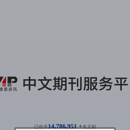
14,786,951 +
已收录
条文献