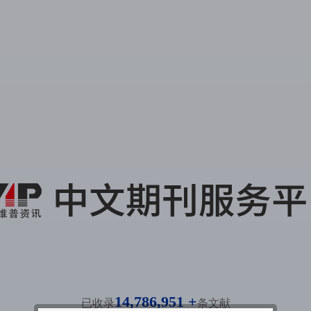
14,786,951 +
已收录
条文献