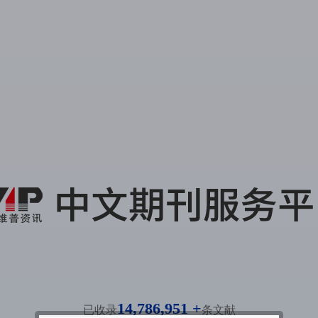
14,786,951 +
已收录
条文献