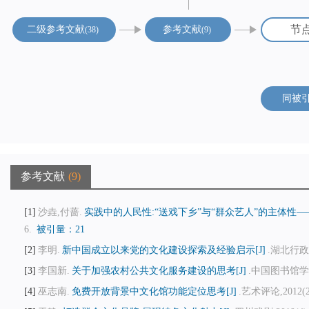
节
二级参考文献
参考文献
38
9
同被
参考文献
9
1
沙垚,付蔷.
实践中的人民性:“送戏下乡”与“群众艺人”的主体性——
6.
被引量：21
2
李明.
新中国成立以来党的文化建设探索及经验启示[J]
.湖北行政学
3
李国新.
关于加强农村公共文化服务建设的思考[J]
.中国图书馆学报,2
4
巫志南.
免费开放背景中文化馆功能定位思考[J]
.艺术评论,2012(2)