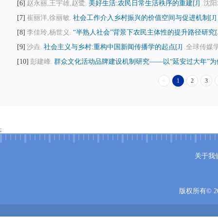
6
赵永丽,王宇雄,赵鹭.
美好生活:农民日常生活秩序的重建[J]
.沈阳
7
崔丽洋,徐丽敏.
社会工作介入乡村振兴的价值空间与促进机制[J]
8
李佳玲,杨世义.
“半熟人社会”背景下农民主体性的提升路径研究[J
9
沙垚.
社会主义与乡村:重构中国新闻传播学的起点[J]
.全球传媒学刊,
10
彭建峰.
群众文化活动品牌建设机制研究——以“延安过大年”为例
<
1
2
3
;
关于我
版权所有© 20