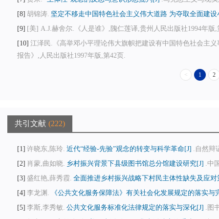
8
胡锦涛.
坚定不移走中国特色社会主义伟大道路 为夺取全面建设小
9
[美] A.J.赫舍尔.《人是谁》,隗仁莲译,贵州人民出版社1994年版,第
10
江泽民.《高举邓小平理论伟大旗帜把建设有中国特色社会主义
报告》,人民出版社1997年版,第42页.
<
1
2
共引文献
222
1
许晓东,陈玲.
近代“经验-先验”观念的转变与科学革命[J]
.自然辩证法
2
肖蒙,曲如晓.
乡村振兴背景下县级图书馆总分馆建设研究[J]
.中国
3
盛红艳,薛秀霞.
全面推进乡村振兴战略下村民主体性缺失及应对策
4
李龙渊.
《公共文化服务保障法》有关社会化发展规定的落实与完善
5
李斯,李秀敏.
公共文化服务标准化法律规定的落实与深化[J]
.图书