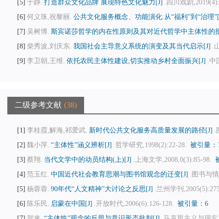
5
于静.
打造群众文化品牌 展现特色文化魅力[J]
.四川戏剧,2019(4):
6
何义珠,祝黎丽.
公共文化服务概念、功能演化:从“福利”到“治理”[J
7
吴树博.
斯宾诺莎哲学的内在性原则及其对近代哲学中主体性的批判
8
柴秀波,刘庆东.
我国社会主导意义系统的演变及其当代启示[J]
.
9
李卫朝,王维.
依托农民主体性建设,切实推动乡村全面振兴[J]
.中
二级参考文献
38
1
李桂霞,解海,祁爱武.
新时代公共文化服务高质量发展的路径[J]
.
2
魏小萍.
“主体性”涵义辨析[J]
.哲学研究,1998(2):22-28.
被引量：1
3
蔡翔.
当代文学中的动员结构(上)[J]
.上海文学,2008,0(3):85-98.
4
范玉红.
中国近代社会教育思潮与图书馆观念的迁变[J]
.图书与情报,
5
杨蓉蓉.
90年代“人文精神”大讨论之反思[J]
.兰州学刊,2005(5):275
6
陈乐民.
启蒙在中国[J]
.开放时代,2006(6):126-128.
被引量：6
7
贺来.
“主体性”观念的反思与意识形态批判[J]
.马克思主义与现实,200