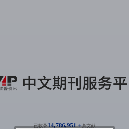
14,786,951 +
已收录
条文献