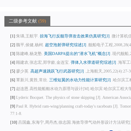
二级参考文献
59
1
朱璘,王航宇.
掠海飞行反舰导弹攻击效果仿真研究[J]
.微计算机信息,
2
魏平,侯健,杨柯.
超空泡射弹研究综述[J]
.舰船电子工程,2008,28(4)
3
陈建峰,杨龙塾.
美国DARPA提出的“潜水飞机”概念[J]
.现代舰船,20
4
顾建农,张志宏,郑学龄,金连宝.
弹体入水弹道研究综述[J]
.海军工程
5
廖少英.
高超声速跳跃飞行武器研究[J]
.上海航天,2005,22(4):27-3
6
覃新川,黄胜,常欣.
三维短翼的水动力性能计算研究[J]
.哈尔滨工程大
7
赵连恩.高性能船舶水动力原理与设计[M].哈尔滨:哈尔滨工程大学出
8
Lyderic Bocquet. The physics of stone skipping [J]. American Associ
9
Paul R. Hybrid ram-wing/planning craft-today's raceboats [J]. Tom
77:1-8.
10
吕国鑫,东海宁,周丹杰,徐志国.海效导弹气动外形设计方法研究[D].空