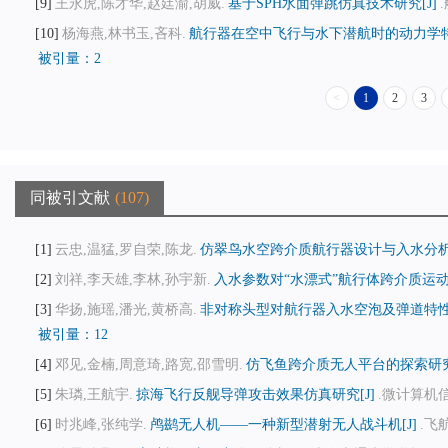
9
王永虎,陈才华,赵廷渝,胡威.
基于SPH水面弹跳仿真技术研究[J]
10
杨海燕,林书玉,吝科.
航行器在空中飞行与水下潜航时的动力学特性
被引量：2
<
1
2
3
同被引文献
107
1
云忠,温猛,罗自荣,陈龙.
仿翠鸟水空跨介质航行器设计与入水分析[
2
刘祥,李天雄,李林,孙宇新.
入水参数对“水漂式”航行体跨介质运动
3
华扬,施瑶,潘光,黄桥高.
非对称头型对航行器入水空泡及弹道特性影
被引量：12
4
邓见,金楠,周意琦,路宽,邵雪明.
仿飞鱼跨介质无人平台的探索研究[
5
朱璘,王航宇.
掠海飞行反舰导弹攻击效果仿真研究[J]
.微计算机信息,
6
时兆峰,张纯学.
鸬鹚无人机——一种新型潜射无人战斗机[J]
.飞航