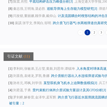
7
陈震,肖熙.
平底结构砰击压力峰值分析[J]
.上海交通大学学报,2006,4
8
秦志强,王明海,湛必胜.
巡航导弹海上生存能力模型研究[J]
.弹箭与
9
闫发锁,董丽娜,顾学康,戴仰山.
计及流固耦合时楔形结构的冲击压力
10
裴譞,张宇文,李闻白,邬明.
跨介质飞行器气/水两相弹道仿真研究[
<
1
2
3
引证文献
11
1
李利剑,张敏弟,王占莹,黄彪,刘思华,谭镇坤.
入水角度对球体高速入
2
刘喜燕,袁绪龙,罗凯,鲁娜.
跨介质航行器出入水连续弹道试验与仿真
3
孙肖元,邓枫,刘学强.
某型双机身飞机水上迫降数值模拟[J]
.兵工学报
4
刘君遥,于勇.
受约束航行体跨介质试验方案设计及其CFD分析[J]
5
罗剑桥,解春雷,金泽华,孟军辉.
跨介质飞行器近水面滑跳流固耦合
被引量：2