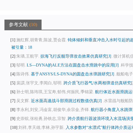
参考文献
10
1
施红辉,胡青青,陈波,贾会霞.
钝体倾斜和垂直冲击入水时引起的超
被引量：18
2
朱璘,王航宇.
掠海飞行反舰导弹攻击效果仿真研究[J]
.微计算机信息,
3
邬明.
LS—DYNA的ALE方法在圆盘击水滑跳中的应用[J]
.科学技术
4
陈诗伟.
基于ANSYS/LS-DYNA的圆盘击水弹跳研究[J]
.舰船电子工程
5
裴譞,张宇文,李闻白,邬明.
跨介质飞行器气/水两相弹道仿真研究[J
6
孙士明,陈玮琪,王宝寿,郁伟,何振民,季锦梁.
航行体近水面滑跳运动
7
吴文辉.
近水面高速战斗部滑跳过程数值仿真[J]
.水雷战与舰船防护,20
8
李永利,刘安,冯金富,胡俊华,余宗金,齐铎.
航行器小角度入水跳弹过
9
史崇镔,张桂勇,孙铁志,宗智.
跨介质航行器波浪环境入水流场演变
10
刘祥,李天雄,李林,孙宇新.
入水参数对“水漂式”航行体跨介质运动