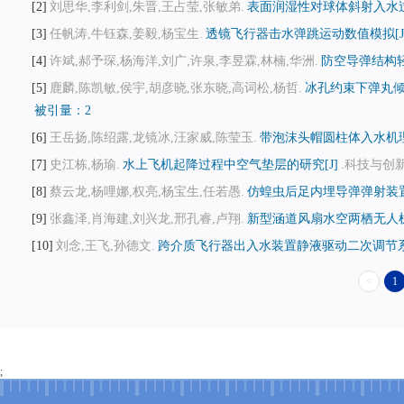
2
刘思华,李利剑,朱晋,王占莹,张敏弟.
表面润湿性对球体斜射入水过
3
任帆涛,牛钰森,姜毅,杨宝生.
透镜飞行器击水弹跳运动数值模拟[J
4
许斌,郝予琛,杨海洋,刘广,许泉,李昱霖,林楠,华洲.
防空导弹结构轻
5
鹿麟,陈凯敏,侯宇,胡彦晓,张东晓,高词松,杨哲.
冰孔约束下弹丸倾
被引量：2
6
王岳扬,陈绍露,龙镜冰,汪家威,陈莹玉.
带泡沫头帽圆柱体入水机理
7
史江栋,杨瑜.
水上飞机起降过程中空气垫层的研究[J]
.科技与创新,20
8
蔡云龙,杨哩娜,权亮,杨宝生,任若愚.
仿蝗虫后足内埋导弹弹射装置
9
张鑫泽,肖海建,刘兴龙,邢孔睿,卢翔.
新型涵道风扇水空两栖无人机
10
刘念,王飞,孙德文.
跨介质飞行器出入水装置静液驱动二次调节系
<
1
;