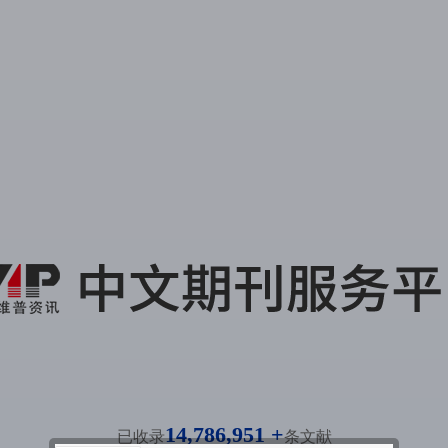
14,786,951 +
已收录
条文献