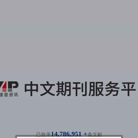
14,786,951 +
已收录
条文献