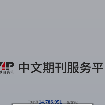
14,786,951 +
已收录
条文献