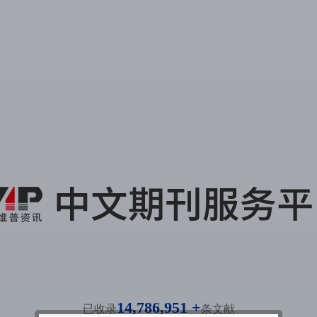
14,786,951 +
已收录
条文献