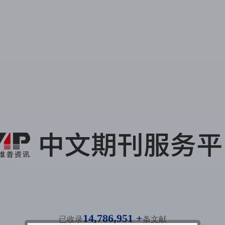
14,786,951 +
已收录
条文献