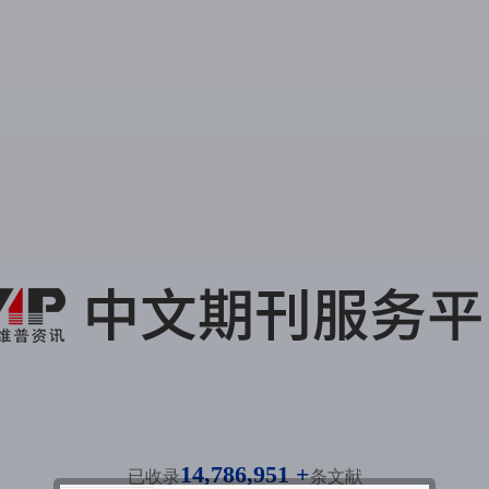
14,786,951 +
已收录
条文献