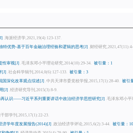
]
.海派经济学,2021,19(4):123-137.
独特优势-基于百年金融治理经验和逻辑的思考[J]
.财经研究,2021,47(11):4-
性审视[J]
.毛泽东邓小平理论研究,2014(10):29-34.
被引量：1
J]
.社会科学辑刊,2014,0(6):127-133.
被引量：3
国深化改革观点综述[J]
.中共天津市委党校学报,2015,17(1):28-40.
被引
[J]
.经济研究导刊,2015(3):8-9.
再认识——习近平系列重要讲话中政治经济学思想研究[J]
.毛泽东邓小平
干部学刊,2015,17(1):22-23.
济学年度发展报告(2014)[J]
.政治经济学评论,2015,6(2):3-44.
被引量：1
和争鸣[J]
.经济学动态,2015(4):79-90.
被引量：5