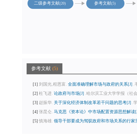
二级参考文献
参考文献
20
5
参考文献
5
1
刘国光,程恩富.
全面准确理解市场与政府的关系[J]
.
2
杜飞进.
论政府与市场[J]
.哈尔滨工业大学学报（社会科学版）
3
赵振华.
关于深化经济体制改革若干问题的思考[J]
.学
4
张昆仑.
马克思《资本论》中市场配置资源思想解读[J
5
慎海雄.
领导干部要成为驾驭政府和市场关系的行家里手