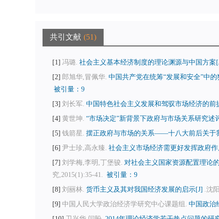
共引文献
51
1
冯璐.
社会主义基本经济制度的理论渊源与中国方案[J
2
郎旭华,冒佩华.
中国共产党在统筹“发展和安全”中的
被引量：9
3
刘长军.
中国特色社会主义发展和驾驭市场经济的前提
4
黄世坤.
“市场决定”新背景下政府与市场关系研究述评[
5
钱箭星.
摆正政府与市场的关系——十八大前后关于我
6
尹士珍,高永臻.
社会主义市场经济需更好发挥政府作用
7
刘学梅,李明,丁堡骏.
对社会主义国家资源配置理论的
究,2015(1):35-41.
被引量：9
8
刘丽林.
货币主义及其对我国经济发展的启示[J]
.沈阳
9
中国人民大学政治经济学研究中心课题组.
中国政治经
10
卫兴华,闫盼.
2014年理论经济学若干热点问题的研究