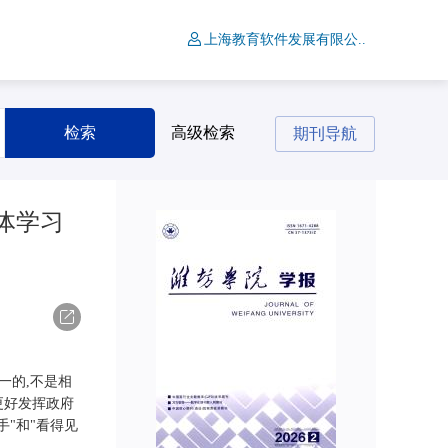
上海教育软件发展有限公..
检索
高级检索
期刊导航
体学习
导出
一的,不是相
更好发挥政府
"和"看得见