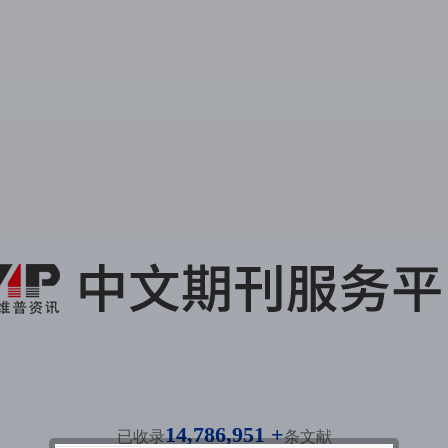
14,786,951 +
已收录
条文献