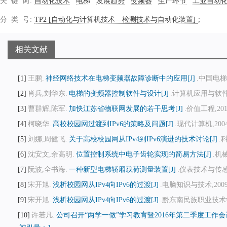
关键词
自动化技术
电梯
发展趋势
变频器
生产环节
工业自动
分类号
TP2 [自动化与计算机技术—检测技术与自动化装置]
相关文献
1
王鹏.
神经网络技术在电梯变频器故障诊断中的应用[J]
.中国电梯,20
2
肖兵,刘华东.
电梯的变频器控制软件与设计[J]
.计算机应用与软件,200
3
曹群辉,陈军.
加快江苏省物联网发展的若干思考[J]
.价值工程,2011,
4
柯晓华.
高校校园网过渡到IPv6的策略及问题[J]
.现代计算机,2004,1
5
刘娜,周健飞.
关于高校校园网从IPv4到IPv6演进的技术讨论[J]
.科
6
沈安文,余高明.
位置控制系统中电子齿轮实现的简易方法[J]
.机械
7
阮波,全书海.
一种新型电梯轿厢载荷测量装置[J]
.仪表技术与传感器,2
8
宋开旭.
浅析校园网从IPv4向IPv6的过渡[J]
.电脑知识与技术,2009,5(
9
宋开旭.
浅析校园网从IPv4向IPv6的过渡[J]
.黔东南民族职业技术学院
10
许若凡.
公司召开“两学一做”学习教育暨2016年第二季度工作会