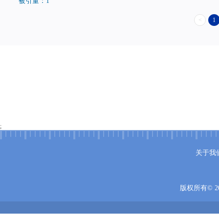
被引量：1
<
1
;
关于我
版权所有© 20