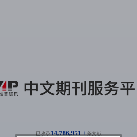
14,786,951 +
已收录
条文献