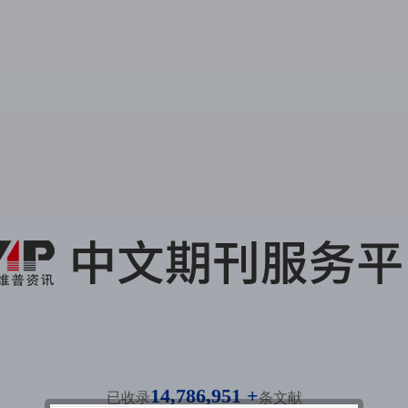
14,786,951 +
已收录
条文献