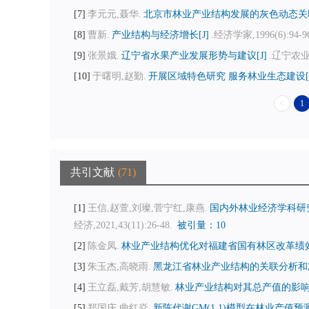
7
李元元,聂华.
北京市林业产业结构发展的灰色动态关联
8
曹新.
产业结构与经济增长[J]
.经济学家,1996(6):94-9
9
张景娥.
辽宁省水果产业发展形势与建议[J]
.辽宁农业科学
10
于曙明,赵勤.
开展区域特色研究 服务林业生态建设[J
<
1
共引文献
71
1
王信,赵萱,刘璨,菅宁红,康燕.
国内外林业经济学科研究文
经济,2021,43(11):26-48.
被引量：10
2
陈金凤.
林业产业结构优化对福建省国有林区改革绩效
3
朱玉杰,高晓雨.
黑龙江省林业产业结构的关联分析和灰
4
王立磊,戴芳,胡慧敏.
林业产业结构对其总产值的影响分
5
郑国庆,曲红焱.
新陈代谢GM(1,1)模型在林业产值预测