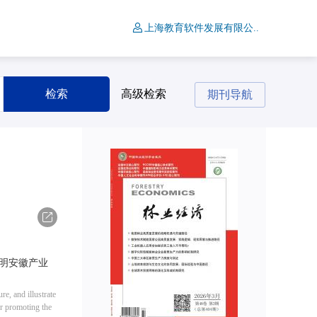
上海教育软件发展有限公..
检索
高级检索
期刊导航
导出
阐明安徽产业
re, and illustrate
or promoting the