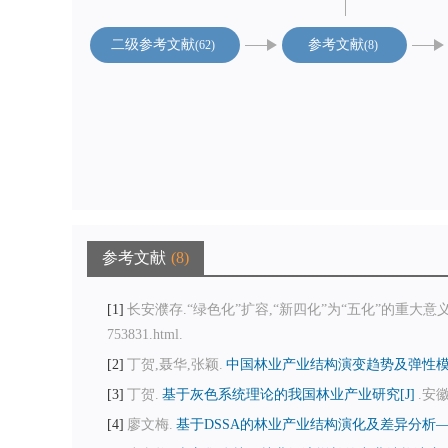
二级参考文献
参考文献
62
8
参考文献
8
1
长安濮存.“绿色化”扩容,“新四化”为“五化”的重大意义[EB/OL].人民网
753831.html.
2
丁贺,聂华,张颖.
中国林业产业结构演变趋势及弹性模型
3
丁贺.
基于灰色系统理论的我国林业产业研究[J]
.安徽
4
廖文梅.
基于DSSA的林业产业结构演化及差异分析—