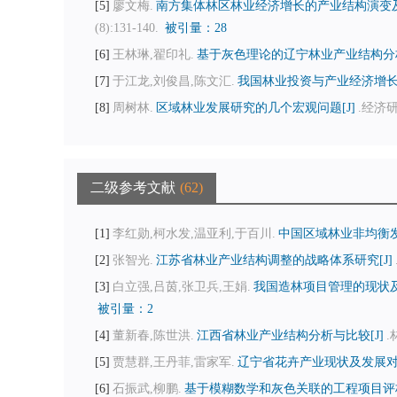
5
廖文梅.
南方集体林区林业经济增长的产业结构演变及其差
(8):131-140.
被引量：28
6
王林琳,翟印礼.
基于灰色理论的辽宁林业产业结构分析
7
于江龙,刘俊昌,陈文汇.
我国林业投资与产业经济增长关
8
周树林.
区域林业发展研究的几个宏观问题[J]
.经济研究
二级参考文献
62
1
李红勋,柯水发,温亚利,于百川.
中国区域林业非均衡发
2
张智光.
江苏省林业产业结构调整的战略体系研究[J]
3
白立强,吕茵,张卫兵,王娟.
我国造林项目管理的现状及
被引量：2
4
董新春,陈世洪.
江西省林业产业结构分析与比较[J]
.
5
贾慧群,王丹菲,雷家军.
辽宁省花卉产业现状及发展对策
6
石振武,柳鹏.
基于模糊数学和灰色关联的工程项目评标