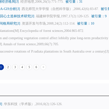
经济格局[J]
.经济地理,2006,26(5):771-775.
被引量：31
GIS分析[J]
.西北师范大学学报（自然科学版）,2006,42(6):83-87.
被引
回心土造林技术研究[J]
.福建林学院学报,1997,17(2):120-125.
被引量：9
格局研究[J]
.资源开发与市场,2008,24(2):112-114.
被引量：10
 plantations[M].Encyclopedia of forest sciences,2004:865-872.
competing vegetation control affect loblolly pine long-term productivity i
J].Annals of forest science,2009,66(7):705.
ssive rotations of P.radiata plantations in South Australia over a century[J]
1
2
3
4
5
6
>
]
.华东科技（学术版）,2016,0(2):126-126.