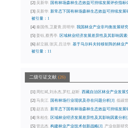
2
吴新华.
国有林场森林生态效益可持续发展评价指标体
3
吴新华.
新常态下国有林场森林生态效益可持续发展研
被引量：1
4
秦国伟,卫夏青,田明华.
我国林业产业非均衡发展研究现
5
姜钰,蔡秀亭.
区域林业经济发展差异性及其影响因素分
6
郝立丽,张滨,吕洁华.
基于马尔科夫转移矩阵的林业产
被引量：11
二级引证文献
26
1
周红斌,刘永杰,罗红,赵昕.
西藏自治区林业产业发展空
2
马良江.
国有林场行业现状及存在问题分析[J]
.低碳世界,
3
赵吉吉.
新常态下国有林场森林生态效益可持续发展研
4
朱柏生.
区域林业经济发展差异性及其影响因素分析[J
5
管志杰.
构建林业产业技术创新战略[J]
.产业创新研究,20