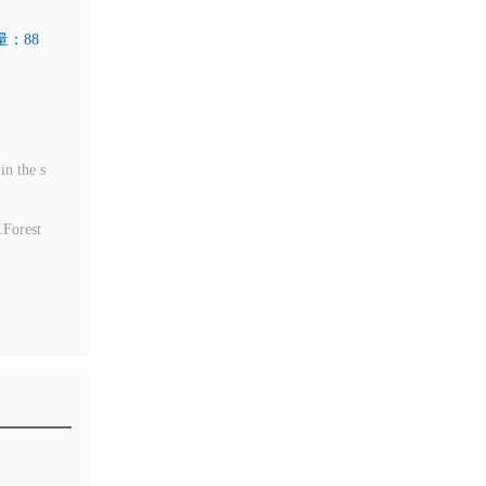
量：88
n the s
.Forest