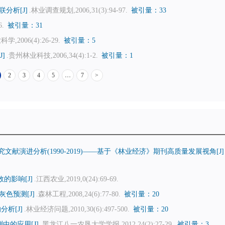
分析[J]
.林业调查规划,2006,31(3):94-97.
被引量：33
6.
被引量：31
,2006(4):26-29.
被引量：5
]
.贵州林业科技,2006,34(4):1-2.
被引量：1
2
3
4
5
…
7
>
献演进分析(1990-2019)——基于《林业经济》期刊高质量发展视角[J]
的影响[J]
.江西农业,2019,0(24):69-69.
色预测[J]
.森林工程,2008,24(6):77-80.
被引量：20
析[J]
.林业经济问题,2010,30(6):497-500.
被引量：20
中的应用[J]
.黑龙江八一农垦大学学报,2012,24(2):27-29.
被引量：3