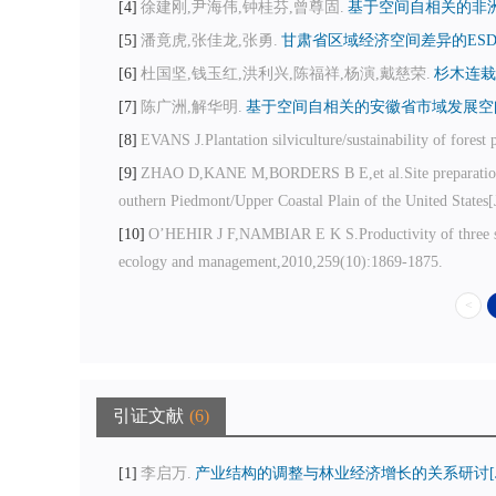
4
徐建刚,尹海伟,钟桂芬,曾尊固.
基于空间自相关的非洲
5
潘竟虎,张佳龙,张勇.
甘肃省区域经济空间差异的ESDA-
6
杜国坚,钱玉红,洪利兴,陈福祥,杨演,戴慈荣.
杉木连栽
7
陈广洲,解华明.
基于空间自相关的安徽省市域发展空间
8
EVANS J.Plantation silviculture/sustainability of forest
9
ZHAO D,KANE M,BORDERS B E,et al.Site preparation and 
outhern Piedmont/Upper Coastal Plain of the United States[
10
O’HEHIR J F,NAMBIAR E K S.Productivity of three succe
ecology and management,2010,259(10):1869-1875.
<
引证文献
6
1
李启万.
产业结构的调整与林业经济增长的关系研讨[J