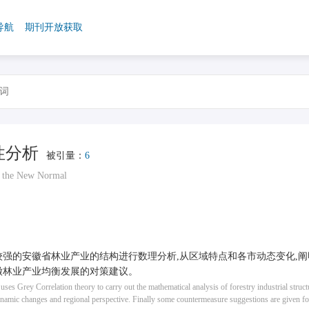
导航
期刊开放获取
性分析
被引量：
6
n the New Normal
较强的安徽省林业产业的结构进行数理分析,从区域特点和各市动态变化,
徽林业产业均衡发展的对策建议。
ses Grey Correlation theory to carry out the mathematical analysis of forestry industrial structu
e dynamic changes and regional perspective. Finally some countermeasure suggestions are given f