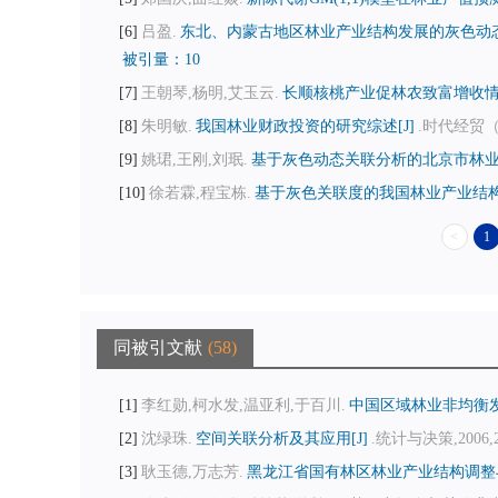
6
吕盈.
东北、内蒙古地区林业产业结构发展的灰色动态
被引量：10
7
王朝琴,杨明,艾玉云.
长顺核桃产业促林农致富增收情况
8
朱明敏.
我国林业财政投资的研究综述[J]
.时代经贸（下旬
9
姚珺,王刚,刘珉.
基于灰色动态关联分析的北京市林业产
10
徐若霖,程宝栋.
基于灰色关联度的我国林业产业结构
<
1
同被引文献
58
1
李红勋,柯水发,温亚利,于百川.
中国区域林业非均衡发
2
沈绿珠.
空间关联分析及其应用[J]
.统计与决策,2006,22
3
耿玉德,万志芳.
黑龙江省国有林区林业产业结构调整与