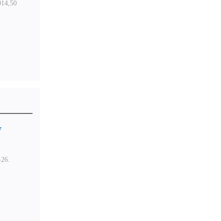
14,50
7
26.