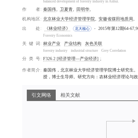
balanced development of forestry industry in Anhui.
作者
秦国伟
卫夏青
田明华
机构地区
北京林业大学经济管理学院
安徽省煤田地质局
出处
《林业经济》
2015年第12期64-67,
北大核心
Forestry Economics
关键词
林业产业
产业结构
灰色关联
forestry industry
industrial structure
Grey Correlation
分类号
F326.2 [经济管理—产业经济]
作者简介
秦国伟，北京林业大学经济管理学院博士研究生。
授，博士生导师。研究方向：农林业经济理论与政
引文网络
相关文献