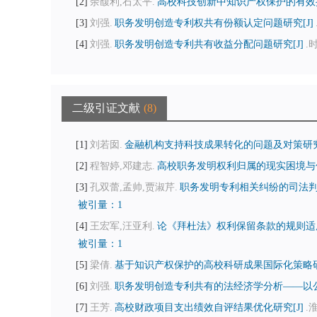
2
余馥利,石太平.
高校科技创新中知识产权保护的有效措
3
刘强.
职务发明创造专利权共有份额认定问题研究[J]
4
刘强.
职务发明创造专利共有收益分配问题研究[J]
.时
二级引证文献
8
1
刘若囡.
金融机构支持科技成果转化的问题及对策研究[
2
程智婷,邓建志.
高校职务发明权利归属的现实困境与优
3
孔双蕾,孟帅,贾淑芹.
职务发明专利相关纠纷的司法判
被引量：1
4
王宏军,汪亚利.
论《拜杜法》权利保留条款的规则适用
被引量：1
5
梁倩.
基于知识产权保护的高校科研成果国际化策略研究
6
刘强.
职务发明创造专利共有的法经济学分析——以公
7
王芳.
高校财政项目支出绩效自评结果优化研究[J]
.