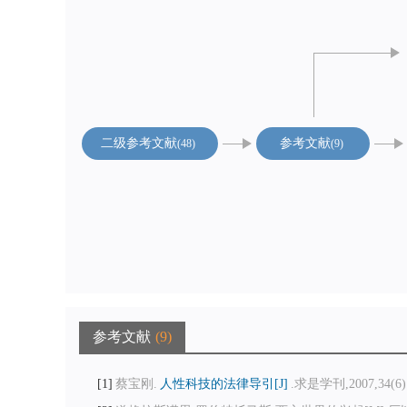
二级参考文献
参考文献
48
9
参考文献
9
1
蔡宝刚.
人性科技的法律导引[J]
.求是学刊,2007,34(6):