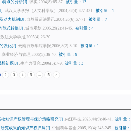
特点的分析[J]
.求实,2004(8):85-87.
被引量：13
]
.武汉大学学报（人文科学版）,2004,57(4):427-431.
被引量：1
动力机制[J]
.自然辩证法通讯,2004,26(6):67-71.
被引量：7
范式转换[J]
.城市规划,2005,29(2):41-45.
被引量：4
法大学学报,2005(4):26-30.
强化[J]
.云南行政学院学报,2006,8(2):8-10.
被引量：1
.商业经济与管理,2006(5):36-40.
被引量：9
初探[J]
.生产力研究,2006(5):7-9.
被引量：3
2
3
4
5
…
15
>
高校知识产权管理与保护策略研究[J]
.内江科技,2023,44(9):40-41.
被引量：
研究成果的知识产权归属[J]
.中国科学基金,2005,19(4):243-245.
被引量：