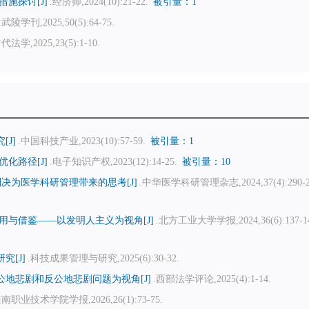
施探讨[J]
.经济师,2024(10):21-22.
被引量：1
.武陵学刊,2025,50(5):64-75.
代法学,2025,23(5):1-10.
J]
.中国科技产业,2023(10):57-59.
被引量：1
化路径[J]
.电子知识产权,2023(12):14-25.
被引量：10
决为医学科研管理带来的思考[J]
.中华医学科研管理杂志,2024,37(4):290-2
与借鉴——以发明人主义为视角[J]
.北方工业大学学报,2024,36(6):137-14
[J]
.科技成果管理与研究,2025(6):30-32.
地悲剧和反公地悲剧问题为视角[J]
.西部法学评论,2025(4):1-14.
淮南职业技术学院学报,2026,26(1):73-75.