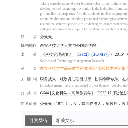
Taking considerations of clear boundary,clear property rights and 
development of technology revolution is the inabilities of innovat
p of intellectual properties. And the academic intellectual property r
ors in this dissertation,including job related technological achi
nts and the statutory principle of student rights of technical ac
colleges and universities,hoping the academic innovation and right
作者
孙曼曼
机构地区
西安科技大学人文与外国语学院
出处
《科技管理研究》
2015年第
CSSCI
北大核心
Science and Technology Management Research
基金
西安科技大学高等教育研究项目"我校技术创新提升与知识
关键词
职务成果
财政资助项目成果
协同创新成果
在
job achievement
results supported project finance
collaborativ
分类号
G644 [文化科学—高等教育学]
D922.17 [
作者简介
孙曼曼（1971-），女，陕西临潼人，副教授，
引文网络
相关文献