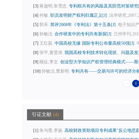
3
蒋逊明,朱雪忠.
专利权共有的风险及其防范对策研究[
4
何敏.
职员发明财产权利归属正义[J]
.法学研究,2007,29
5
郭禾.
简评2008年《专利法》第十五条[J]
.电子知识产权,
6
孙敏洁.
合作研发中的专利共有新探[J]
.兰州学刊,2011(
7
王红茹.
中国高校无缘 国际专利公布量高校50强[J]
.
8
张平,黄贤涛.
我国高校专利技术转化现状、问题及发展
9
顾征,李文.
创业型大学知识产权管理经典模式——斯坦
10
孙敏洁,曹新明.
专利共有——交易与许可的经济分析[
<
1
引证文献
4
1
朱与墨,李扬.
高校财政资助项目专利成果“反公地悲剧”