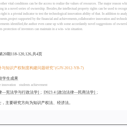
other vital conditions can be the access to realize the values of resources. The major reason wh
ing in a novel series of ownership. Besides,the intellectual property rights can be used to recog
ight is a pivotal indicator to test the technological innovation ability of that. In addition to anal
evements,project supported by the financial and achievements,collaborative innovation and techno
hievements identified,the author even came up with some accordantly novel suggestions of owner
s protection of inventors can maintain in a win- win situation.
20期118-120,126,共4页
产权制度构建问题研究"(GJY-2012-YB-7)
校学生成果
e innovation
students achievement
政治法律—宪法学与行政法学]
D923.4 [政治法律—民商法学]
硕士，主要研究方向为知识产权法、经济法。