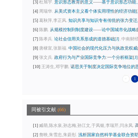
3
杜旭宇.
意识形态教育的意义——基于意识形态功能、
4
周瑞华.
从美式资本主义看个体实用理性的经济功能[J
5
葛秋萍,李正风.
知识共享与知识专有传统的张力变迁及
6
陈鹏.
从规模控制到制度建设——论中国城市化战略的
7
陈孝兵.
论社会信用关系形成的道德基础[J]
.中南财经政
8
唐棣宣,张新福.
中国社会的现代化压力与执政党权威的
9
张文兵.
政府行为与产业国际竞争力:一个分析框架[J]
10
王涛生,邓宇鹏.
诺思关于制度决定国际竞争地位的思想
<
1
同被引文献
66
1
臧萌,陈水泉,孙志梅,孙江文,于凤银,李瑞芹,闫永凤.
2
詹映,朱雪忠,朱蔚彤.
浅析国家自然科学基金联合资助