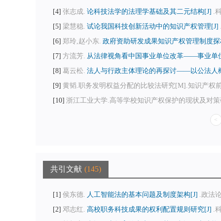
4
张志成.
论科技法学的法理学基础及其二元结构[J]
.
5
梁慧稳.
试论我国科技创新活动中的知识产权管理[J]
6
郑玲,赵小东.
政府资助研发成果知识产权管理制度探析
7
方流芳.
从法律视角看中国事业单位改革——事业单位“
8
葛云松.
法人与行政主体理论的再探讨——以公法人概
9
黄韬.职务发明权益分配的比较法研究[M].知识产权前沿报
10
浙江工业大学.高等学校知识产权保护的现状及对策研究[z].http://zqb
<
共引文献
145
1
侯东德.
人工智能法的基本问题及制度架构[J]
.政法论丛
2
邓志红.
高校职务科技成果的权利配置规则研究[J]
.科