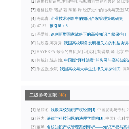
2
道格拉斯诺思,罗伯特托马斯.西方世界的兴起[M].厉以平,
3
道格拉斯·诺思 著 陈郁 译.经济史中的结构与变迁[M].
4
冯晓青.
企业技术创新中的知识产权管理策略研究——
(4):47-57.
被引量：5
5
冯爱玲.
论创新型国家战略下的高校知识产权保护[J]
6
沈映春,蒋秀秀.
我国高校职务发明相关方的利益协调机
7
HAYEKFA.致命的自负[M].冯克利,胡晋华,译.北京:中
8
何炼红,陈吉灿.
中国版“拜杜法案”的失灵与高校知识产
9
朱孟强,佘斌.
我国高校与大学生法律关系探讨[J]
.高等
二级参考文献
48
1
汤腊冬.
浅谈高校知识产权经营[J]
.中国发明与专利,2007
2
苏力.
法律与科技问题的法理学重构[J]
.中国社会科学,19
3
董琴.
名校知识产权管理案例评析——知识产权与高校