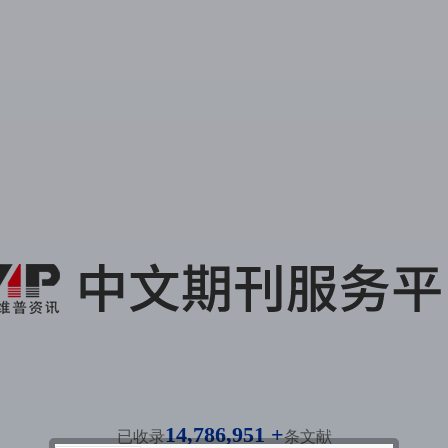
14,786,951 +
已收录
条文献