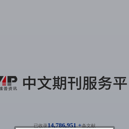
14,786,951 +
已收录
条文献