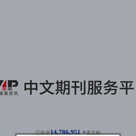
14,786,951 +
已收录
条文献