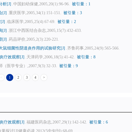
析[J]
.中国妇幼保健,2005,20(1):96-96.
被引量：1
J]
.重庆医学,2005,34(1):151-151.
被引量：3
J]
.临床医学,2005,25(4):67-69.
被引量：2
J]
.浙江中西医结合杂志,2005,15(7):432-433.
J]
.药品评价,2005,2(3):220-221.
大鼠细菌性阴道炎作用的试验研究[J]
.齐鲁药事,2005,24(9):565-566.
疗效观察[J]
.天津药学,2006,18(5):41-42.
被引量：8
医学专业）,2007,9(3):32-33.
被引量：9
<
1
2
3
4
>
疗效观察[J]
.福建医药杂志,2007,29(1):142-142.
被引量：6
]健康必读,2012(5中旬刊):68-69.