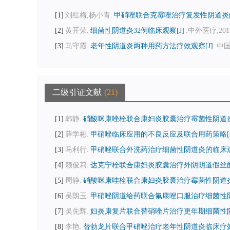
1
刘红梅,杨小青.
甲硝唑联合克霉唑治疗复发性阴道炎的
2
黄开荣.
细菌性阴道炎32例临床观察[J]
.中外医疗,2013,
3
马守霞.
老年性阴道炎两种用药方法疗效观察[J]
.中国
二级引证文献
21
1
韩静.
硝酸咪康唑栓联合康妇炎胶囊治疗霉菌性阴道炎
2
薛学彬.
甲硝唑临床应用的不良反应及联合用药策略[J
3
马利行.
甲硝唑联合外洗药治疗细菌性阴道炎的临床观察
4
赖俊莉.
达克宁栓联合康妇炎胶囊治疗外阴阴道假丝酵母
5
周静.
硝酸咪康哇栓联合康妇炎胶囊治疗霉菌性阴道炎
6
吴朗玉.
甲硝唑阴道给药联合氟康唑口服治疗细菌性阴
7
吴先辉.
妇炎康复片联合替硝唑片治疗更年期细菌性阴道
8
李艳.
替勃龙片联合甲硝唑治疗老年性阴道炎临床疗效观