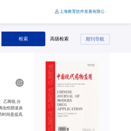
上海教育软件发展有限公..
检索
高级检索
期刊导航
导出
、乙两组,分
滴虫性阴道炎
用药时间是提高