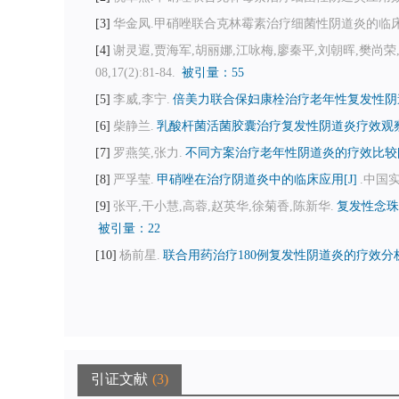
3
华金凤.甲硝唑联合克林霉素治疗细菌性阴道炎的临床疗效和安全
4
谢灵遐,贾海军,胡丽娜,江咏梅,廖秦平,刘朝晖,樊尚荣,
08,17(2):81-84.
被引量：55
5
李威,李宁.
倍美力联合保妇康栓治疗老年性复发性阴道炎
6
柴静兰.
乳酸杆菌活菌胶囊治疗复发性阴道炎疗效观察[
7
罗燕笑,张力.
不同方案治疗老年性阴道炎的疗效比较[
8
严孚莹.
甲硝唑在治疗阴道炎中的临床应用[J]
.中国实用
9
张平,干小慧,高蓉,赵英华,徐菊香,陈新华.
复发性念珠
被引量：22
10
杨前星.
联合用药治疗180例复发性阴道炎的疗效分析[
引证文献
3