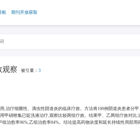
导航
期刊开放获取
效观察
被引量：
3
,治疗细菌性、滴虫性阴道炎的临床疗效。方法将100例阴道炎患者分甲
用甲硝唑氯已啶洗液治疗,观察比较两组疗效。结果甲、乙两组疗效对比,
炎甲组治愈率96%,乙组治愈率84%。结论提高药物浓度和延长持续性局部