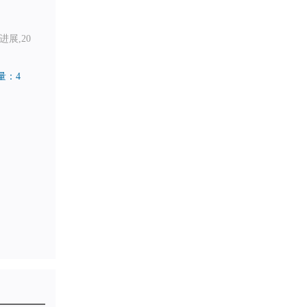
进展,20
量：4