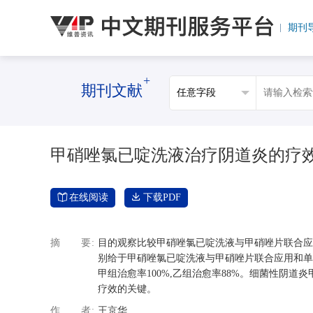
期刊
+
期刊文献
甲硝唑氯已啶洗液治疗阴道炎的疗
在线阅读
下载PDF
摘要
目的观察比较甲硝唑氯已啶洗液与甲硝唑片联合应用
别给于甲硝唑氯已啶洗液与甲硝唑片联合应用和单
甲组治愈率100%,乙组治愈率88%。细菌性阴道
疗效的关键。
作者
王京华