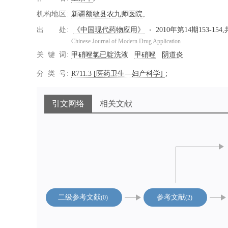
机构地区
新疆额敏县农九师医院
出处
《中国现代药物应用》
2010年第14期153-154
Chinese Journal of Modern Drug Application
关键词
甲硝唑氯已啶洗液
甲硝唑
阴道炎
分类号
R711.3 [医药卫生—妇产科学]
引文网络
相关文献
二级参考文献
参考文献
0
2