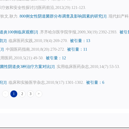
性探讨[J]医药前沿,2012(29):121-123.
狄文,耿力.
800例女性阴道菌群分布调查及影响因素的研究[J]
.现代妇产科
100例临床观察[J]
.齐齐哈尔医学院学报,2009,30(19):2392-2393.
被引
J]
.临床医药实践,2010,19(4):269-270.
被引量：13
J]
.中国医药指南,2010,8(20):270-272.
被引量：11
医药,2010,5(21):49-50.
被引量：12
菌性阴道炎3种治疗方案对比[J]
.实用临床医药杂志,2010,14(7):53-53.
J]
.临床和实验医学杂志,2010,9(17):1301-1302.
被引量：6
<
1
2
3
>