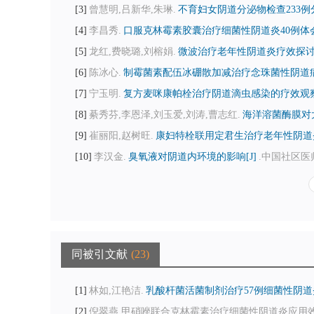
3
曾慧明,吕新华,朱琳.
不育妇女阴道分泌物检查233例分
4
李昌秀.
口服克林霉素胶囊治疗细菌性阴道炎40例体会[
5
龙红,费晓璐,刘榕娟.
微波治疗老年性阴道炎疗效探讨[
6
陈冰心.
制霉菌素配伍冰硼散加减治疗念珠菌性阴道病[
7
宁玉明.
复方麦咪康帕栓治疗阴道滴虫感染的疗效观察[
8
綦秀芬,李恩泽,刘玉爱,刘涛,曹志红.
海洋溶菌酶膜对
9
崔丽阳,赵树旺.
康妇特栓联用定君生治疗老年性阴道炎
10
李汉金.
臭氧液对阴道内环境的影响[J]
.中国社区医师（
同被引文献
23
1
林如,江艳洁.
乳酸杆菌活菌制剂治疗57例细菌性阴道炎
2
倪翠燕.甲硝唑联合克林霉素治疗细菌性阴道炎应用效果探讨[J