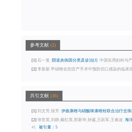
参考文献
2
1
石一复.
阴道炎病因分类及诊治[J]
.中国实用妇科与产科杂志
2
李新新.甲硝唑在剖宫产手术中预防切口感染的临床应用[J].海南
共引文献
36
1
刘文芳,徐芳.
伊曲康唑与硝酸咪康唑栓联合治疗念珠菌
2
张世英,刘静,戴红英,郭新华,孙谧,王跃军,王春波.
海
41.
被引量：5