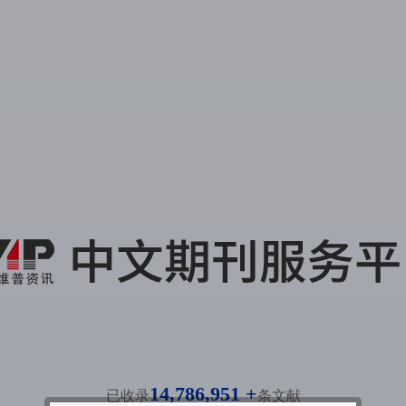
14,786,951 +
已收录
条文献