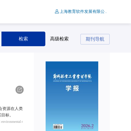
上海教育软件发展有限公..
检索
高级检索
期刊导航
导出
会资源在人类
展目标。
nd environmental r