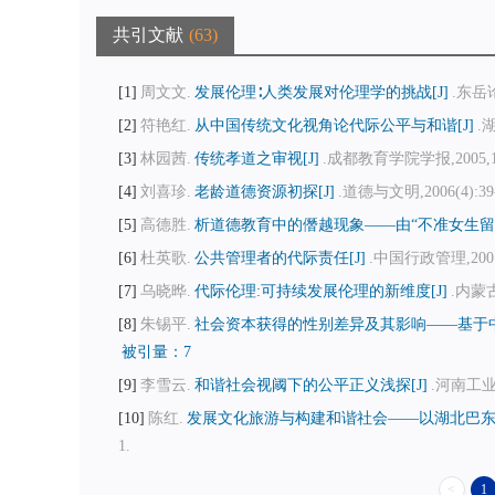
共引文献
63
1
周文文.
发展伦理∶人类发展对伦理学的挑战[J]
.东岳论丛
2
符艳红.
从中国传统文化视角论代际公平与和谐[J]
.
3
林园茜.
传统孝道之审视[J]
.成都教育学院学报,2005,19(
4
刘喜珍.
老龄道德资源初探[J]
.道德与文明,2006(4):39
5
高德胜.
析道德教育中的僭越现象——由“不准女生留长
6
杜英歌.
公共管理者的代际责任[J]
.中国行政管理,2007(
7
乌晓晔.
代际伦理:可持续发展伦理的新维度[J]
.内蒙古
8
朱锡平.
社会资本获得的性别差异及其影响——基于中
被引量：7
9
李雪云.
和谐社会视阈下的公平正义浅探[J]
.河南工业大
10
陈红.
发展文化旅游与构建和谐社会——以湖北巴东纤
1.
<
1