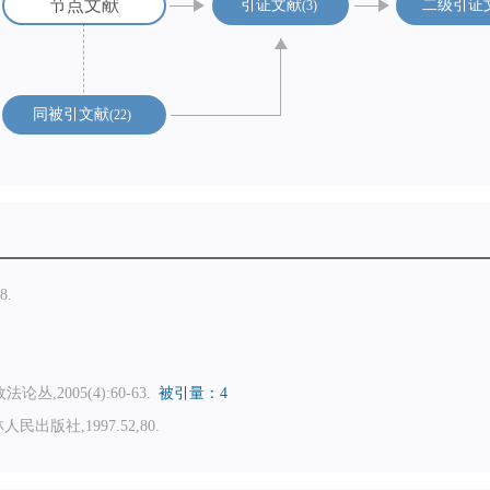
节点文献
引证文献
二级引证
3
同被引文献
22
8.
.
政法论丛,2005(4):60-63.
被引量：4
版社,1997.52,80.