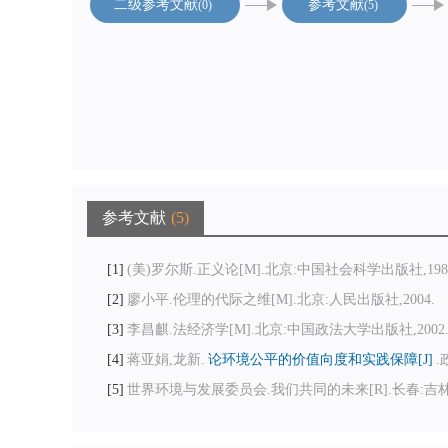
二级参考文献
参考文献
0
5
参考文献
5
1
(美)罗尔斯.正义论[M].北京:中国社会科学出版社,198
2
廖小平.伦理的代际之维[M].北京:人民出版社,2004.
3
李昌麒.法经济学[M].北京:中国政法大学出版社,2002
4
蒋亚娟,龙新.
论环境公平的价值向度和实践保障[J]
.
5
世界环境与发展委员会.我们共同的未来[R].长春:吉林人民出