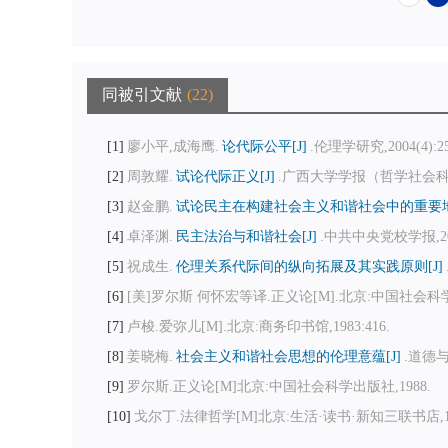
同被引文献
22
1
廖小平,成海鹰.
论代际公平[J]
.伦理学研究,2004(4):25
2
周敦耀.
试论代际正义[J]
.广西大学学报（哲学社会科学版）,
3
赵金鹏.
试论民主在构建社会主义和谐社会中的重要地
4
卓泽渊.
民主法治与和谐社会[J]
.中共中央党校学报,2006,
5
祝成生.
伦理关系代际间的纵向拓展及其实践原则[J]
6
[美]罗尔斯 何怀宏等译.正义论[M].北京:中国社会科学出
7
卢梭.爱弥儿[M].北京:商务印书馆,1983:416.
8
姜晓梅.
社会主义和谐社会思想的伦理意蕴[J]
.道德与文
9
罗尔斯.正义论[M]北京:中国社会科学出版社,1988.
10
戈尔丁.法律哲学[M]北京:生活·读书·新知三联书店,198